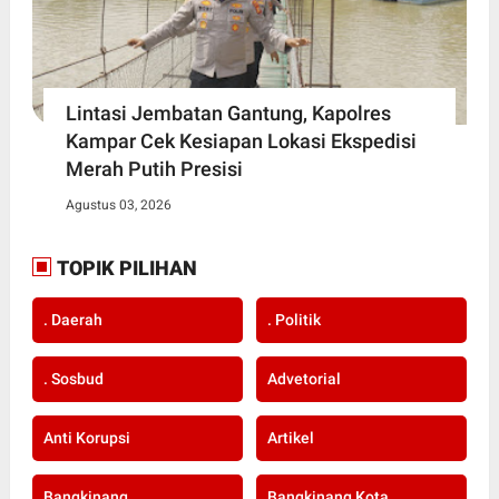
Lintasi Jembatan Gantung, Kapolres
Kampar Cek Kesiapan Lokasi Ekspedisi
Merah Putih Presisi
Agustus 03, 2026
TOPIK PILIHAN
. Daerah
. Politik
. Sosbud
Advetorial
Anti Korupsi
Artikel
Bangkinang
Bangkinang Kota