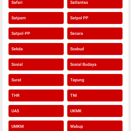
Safari
Satlantas
Satpam
Satpol PP
Satpol-PP
Secara
Sekda
Sosbud
Sosial
Sosial Budaya
Surat
Tapung
THR
TNI
UAS
UKMK
UMKM
Wabup