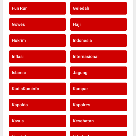
Fun Run
Geledah
Gowes
Haji
Hukrim
Indonesia
Inflasi
Internasional
Islamic
Jagung
KadisKominfo
Kampar
Kapolda
Kapolres
Kasus
Kesehatan