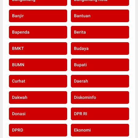
Banjir
Bantuan
Bapenda
Berita
BMKT
Budaya
BUMN
Bupati
Curhat
Daerah
Dakwah
Diskominfo
Donasi
DPR RI
DPRD
Ekonomi