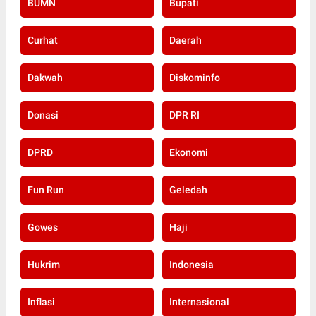
BUMN
Bupati
Curhat
Daerah
Dakwah
Diskominfo
Donasi
DPR RI
DPRD
Ekonomi
Fun Run
Geledah
Gowes
Haji
Hukrim
Indonesia
Inflasi
Internasional