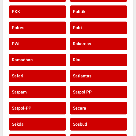
PKK
Politik
Polres
Polri
PWI
Rakornas
Ramadhan
Riau
Safari
Satlantas
Satpam
Satpol PP
Satpol-PP
Secara
Sekda
Sosbud