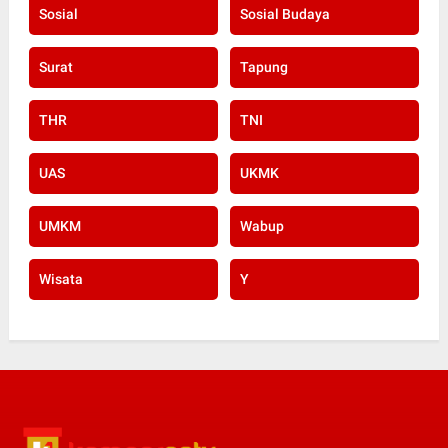
Sosial
Sosial Budaya
Surat
Tapung
THR
TNI
UAS
UKMK
UMKM
Wabup
Wisata
Y