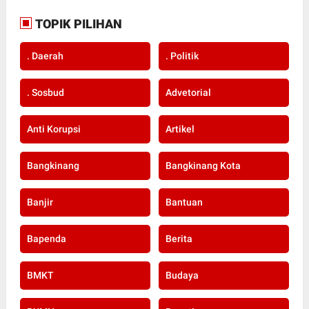
TOPIK PILIHAN
. Daerah
. Politik
. Sosbud
Advetorial
Anti Korupsi
Artikel
Bangkinang
Bangkinang Kota
Banjir
Bantuan
Bapenda
Berita
BMKT
Budaya