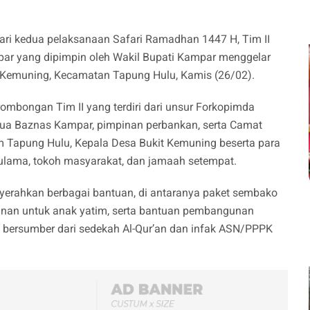
ri kedua pelaksanaan Safari Ramadhan 1447 H, Tim II
r yang dipimpin oleh Wakil Bupati Kampar menggelar
it Kemuning, Kecamatan Tapung Hulu, Kamis (26/02).
rombongan Tim II yang terdiri dari unsur Forkopimda
etua Baznas Kampar, pimpinan perbankan, serta Camat
m Tapung Hulu, Kepala Desa Bukit Kemuning beserta para
ulama, tokoh masyarakat, dan jamaah setempat.
yerahkan berbagai bantuan, di antaranya paket sembako
unan untuk anak yatim, serta bantuan pembangunan
g bersumber dari sedekah Al-Qur’an dan infak ASN/PPPK