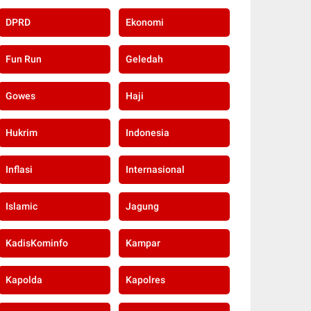
DPRD
Ekonomi
Fun Run
Geledah
Gowes
Haji
Hukrim
Indonesia
Inflasi
Internasional
Islamic
Jagung
KadisKominfo
Kampar
Kapolda
Kapolres