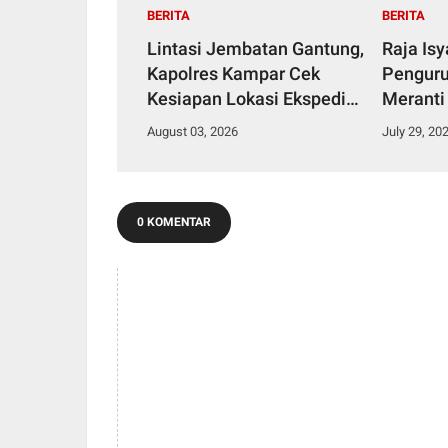
BERITA
BERITA
Lintasi Jembatan Gantung,
Raja Is
Kapolres Kampar Cek
Penguru
Kesiapan Lokasi Ekspedisi
Meranti
Merah Putih Presisi
2029
August 03, 2026
July 29, 20
0 KOMENTAR