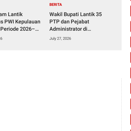
BERITA
yam Lantik
Wakil Bupati Lantik 35
s PWI Kepulauan
PTP dan Pejabat
 Periode 2026–
Administrator di
Lingkungan Pemkab
26
July 27, 2026
Kampar