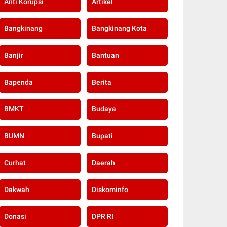
Anti Korupsi
Artikel
Bangkinang
Bangkinang Kota
Banjir
Bantuan
Bapenda
Berita
BMKT
Budaya
BUMN
Bupati
Curhat
Daerah
Dakwah
Diskominfo
Donasi
DPR RI