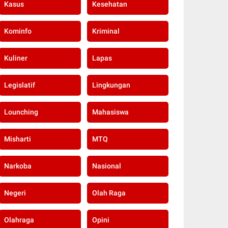
Kasus
Kesehatan
Kominfo
Kriminal
Kuliner
Lapas
Legislatif
Lingkungan
Lounching
Mahasiswa
Misharti
MTQ
Narkoba
Nasional
Negeri
Olah Raga
Olahraga
Opini