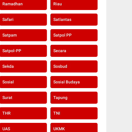
Ramadhan
Riau
Safari
Satlantas
Satpam
Satpol PP
Satpol-PP
Secara
Sekda
Sosbud
Sosial
Sosial Budaya
Surat
Tapung
THR
TNI
UAS
UKMK