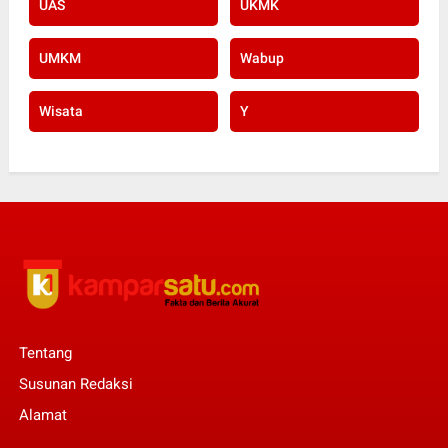
UAS
UKMK
UMKM
Wabup
Wisata
Y
Tentang
Susunan Redaksi
Alamat