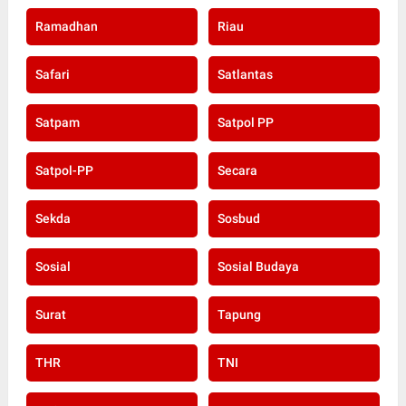
Ramadhan
Riau
Safari
Satlantas
Satpam
Satpol PP
Satpol-PP
Secara
Sekda
Sosbud
Sosial
Sosial Budaya
Surat
Tapung
THR
TNI