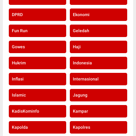
DPRD
Ekonomi
Fun Run
Geledah
Gowes
Haji
Hukrim
Indonesia
Inflasi
Internasional
Islamic
Jagung
KadisKominfo
Kampar
Kapolda
Kapolres