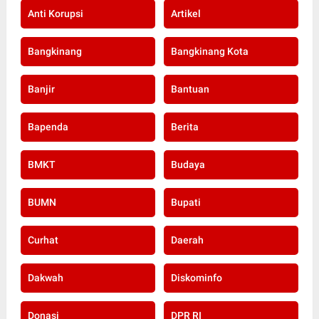
Anti Korupsi
Artikel
Bangkinang
Bangkinang Kota
Banjir
Bantuan
Bapenda
Berita
BMKT
Budaya
BUMN
Bupati
Curhat
Daerah
Dakwah
Diskominfo
Donasi
DPR RI