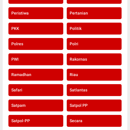
Peristiwa
Pertanian
PKK
Politik
Polres
Polri
PWI
Rakornas
Ramadhan
Riau
Safari
Satlantas
Satpam
Satpol PP
Satpol-PP
Secara