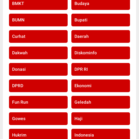
BMKT
Budaya
BUMN
Bupati
Curhat
Daerah
Dakwah
Diskominfo
Donasi
DPR RI
DPRD
Ekonomi
Fun Run
Geledah
Gowes
Haji
Hukrim
Indonesia