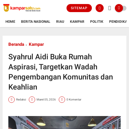
SITEMAP
HOME
BERITA NASIONAL
RIAU
KAMPAR
POLITIK
PENDIDIKA
Beranda
Kampar
Syahrul Aidi Buka Rumah
Aspirasi, Targetkan Wadah
Pengembangan Komunitas dan
Keahlian
Redaksi
Maret 05, 2026
0 Komentar