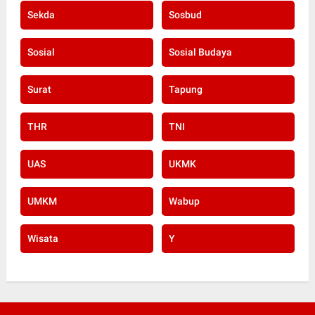
Sekda
Sosbud
Sosial
Sosial Budaya
Surat
Tapung
THR
TNI
UAS
UKMK
UMKM
Wabup
Wisata
Y