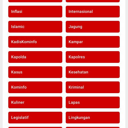
Inflasi
Internasional
Islamic
Jagung
KadisKominfo
Kampar
Kapolda
Kapolres
Kasus
Kesehatan
Kominfo
Kriminal
Kuliner
Lapas
Legislatif
Lingkungan