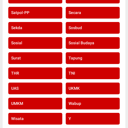
Satpol-PP
Secara
Sekda
Sosbud
Sosial
Sosial Budaya
Surat
Tapung
THR
TNI
UAS
UKMK
UMKM
Wabup
Wisata
Y