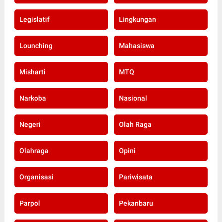
Legislatif
Lingkungan
Lounching
Mahasiswa
Misharti
MTQ
Narkoba
Nasional
Negeri
Olah Raga
Olahraga
Opini
Organisasi
Pariwisata
Parpol
Pekanbaru