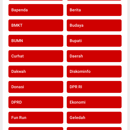
Bapenda
Berita
BMKT
Budaya
BUMN
Bupati
Curhat
Daerah
Dakwah
Diskominfo
Donasi
DPR RI
DPRD
Ekonomi
Fun Run
Geledah