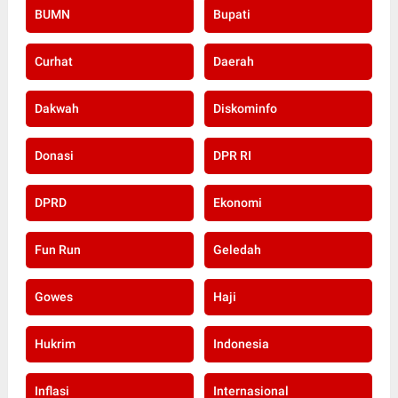
BUMN
Bupati
Curhat
Daerah
Dakwah
Diskominfo
Donasi
DPR RI
DPRD
Ekonomi
Fun Run
Geledah
Gowes
Haji
Hukrim
Indonesia
Inflasi
Internasional