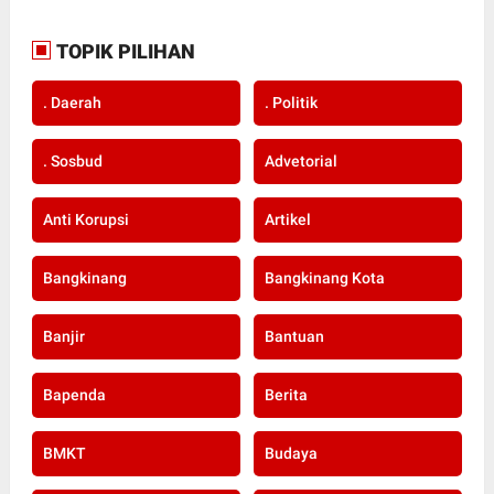
TOPIK PILIHAN
. Daerah
. Politik
. Sosbud
Advetorial
Anti Korupsi
Artikel
Bangkinang
Bangkinang Kota
Banjir
Bantuan
Bapenda
Berita
BMKT
Budaya