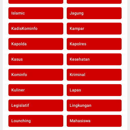
Islamic
Jagung
KadisKominfo
Kampar
Kapolda
Kapolres
Kasus
Kesehatan
Kominfo
Kriminal
Kuliner
Lapas
Legislatif
Lingkungan
Lounching
Mahasiswa