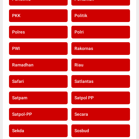
PKK
Politik
Polres
Polri
PWI
Rakornas
Ramadhan
Riau
Safari
Satlantas
Satpam
Satpol PP
Satpol-PP
Secara
Sekda
Sosbud