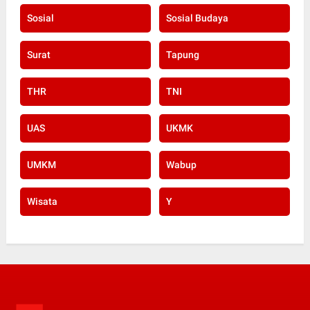
Sosial
Sosial Budaya
Surat
Tapung
THR
TNI
UAS
UKMK
UMKM
Wabup
Wisata
Y