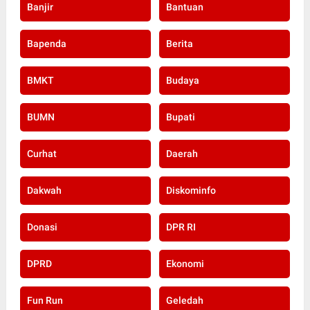
Banjir
Bantuan
Bapenda
Berita
BMKT
Budaya
BUMN
Bupati
Curhat
Daerah
Dakwah
Diskominfo
Donasi
DPR RI
DPRD
Ekonomi
Fun Run
Geledah