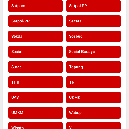
Satpam
Satpol PP
Satpol-PP
Secara
Sekda
Sosbud
Sosial
Sosial Budaya
Surat
Tapung
THR
TNI
UAS
UKMK
UMKM
Wabup
Wisata
Y