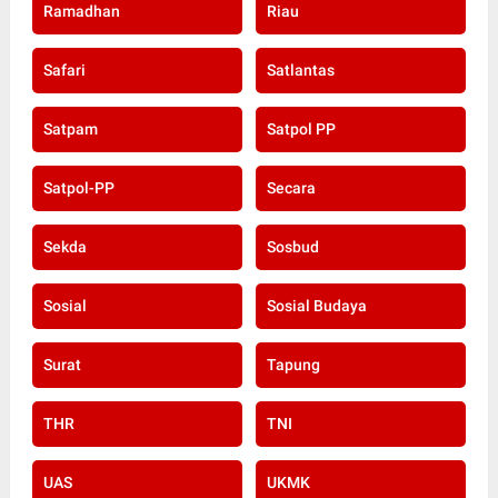
Ramadhan
Riau
Safari
Satlantas
Satpam
Satpol PP
Satpol-PP
Secara
Sekda
Sosbud
Sosial
Sosial Budaya
Surat
Tapung
THR
TNI
UAS
UKMK