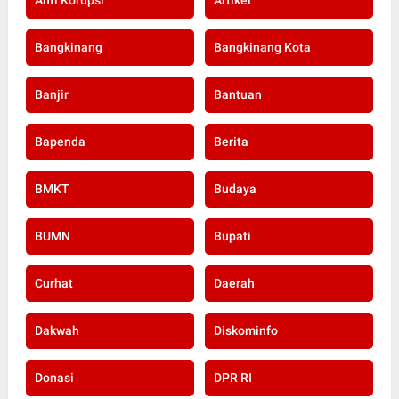
Anti Korupsi
Artikel
Bangkinang
Bangkinang Kota
Banjir
Bantuan
Bapenda
Berita
BMKT
Budaya
BUMN
Bupati
Curhat
Daerah
Dakwah
Diskominfo
Donasi
DPR RI