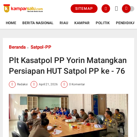
SITEMAP
HOME
BERITA NASIONAL
RIAU
KAMPAR
POLITIK
PENDIDIKA
Beranda
Satpol-PP
Plt Kasatpol PP Yorin Matangkan
Persiapan HUT Satpol PP ke - 76
Redaksi
April 21, 2026
0 Komentar