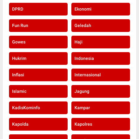
DPRD
Ekonomi
Fun Run
Geledah
Gowes
Haji
Hukrim
Indonesia
Inflasi
Internasional
Islamic
Jagung
KadisKominfo
Kampar
Kapolda
Kapolres