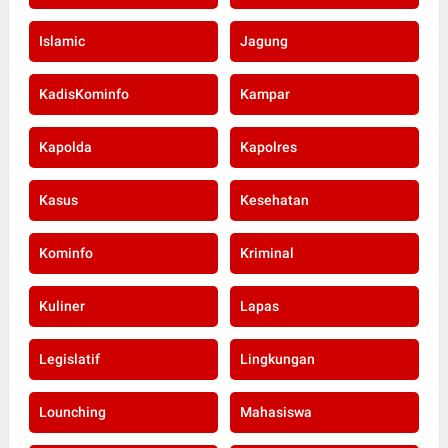
Islamic
Jagung
KadisKominfo
Kampar
Kapolda
Kapolres
Kasus
Kesehatan
Kominfo
Kriminal
Kuliner
Lapas
Legislatif
Lingkungan
Lounching
Mahasiswa