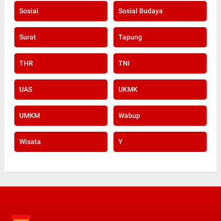
Sosial
Sosial Budaya
Surat
Tapung
THR
TNI
UAS
UKMK
UMKM
Wabup
Wisata
Y