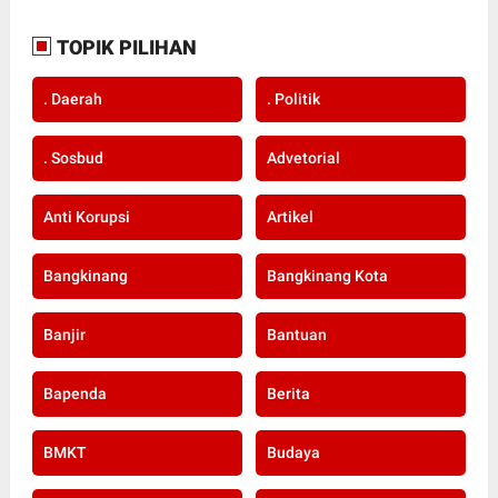
TOPIK PILIHAN
. Daerah
. Politik
. Sosbud
Advetorial
Anti Korupsi
Artikel
Bangkinang
Bangkinang Kota
Banjir
Bantuan
Bapenda
Berita
BMKT
Budaya