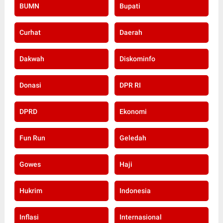
BUMN
Bupati
Curhat
Daerah
Dakwah
Diskominfo
Donasi
DPR RI
DPRD
Ekonomi
Fun Run
Geledah
Gowes
Haji
Hukrim
Indonesia
Inflasi
Internasional