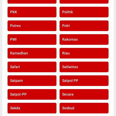
PKK
Politik
Polres
Polri
PWI
Rakornas
Ramadhan
Riau
Safari
Satlantas
Satpam
Satpol PP
Satpol-PP
Secara
Sekda
Sosbud