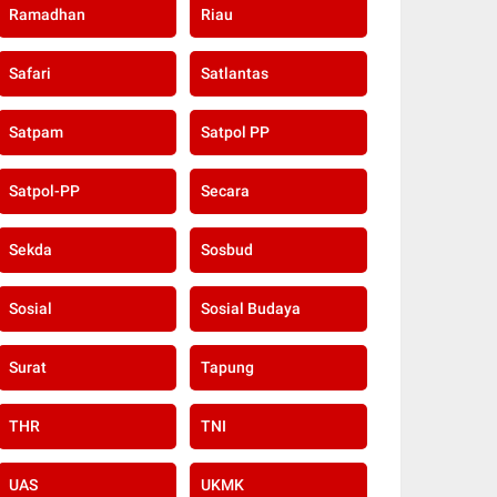
Ramadhan
Riau
Safari
Satlantas
Satpam
Satpol PP
Satpol-PP
Secara
Sekda
Sosbud
Sosial
Sosial Budaya
Surat
Tapung
THR
TNI
UAS
UKMK