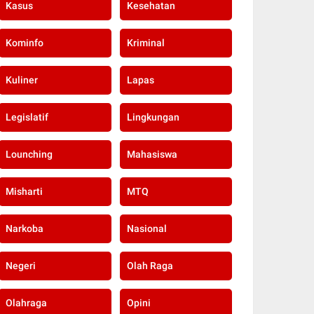
Kasus
Kesehatan
Kominfo
Kriminal
Kuliner
Lapas
Legislatif
Lingkungan
Lounching
Mahasiswa
Misharti
MTQ
Narkoba
Nasional
Negeri
Olah Raga
Olahraga
Opini