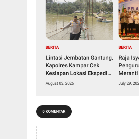
BERITA
BERITA
Lintasi Jembatan Gantung,
Raja Is
Kapolres Kampar Cek
Penguru
Kesiapan Lokasi Ekspedisi
Meranti
Merah Putih Presisi
2029
August 03, 2026
July 29, 20
0 KOMENTAR