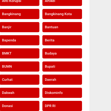
Anti Korupsi
Artikel
Bangkinang
Bangkinang Kota
Banjir
Bantuan
Bapenda
Berita
BMKT
Budaya
BUMN
Bupati
Curhat
Daerah
Dakwah
Diskominfo
Donasi
DPR RI