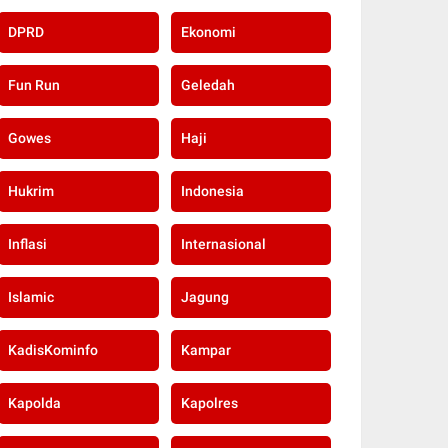
DPRD
Ekonomi
Fun Run
Geledah
Gowes
Haji
Hukrim
Indonesia
Inflasi
Internasional
Islamic
Jagung
KadisKominfo
Kampar
Kapolda
Kapolres