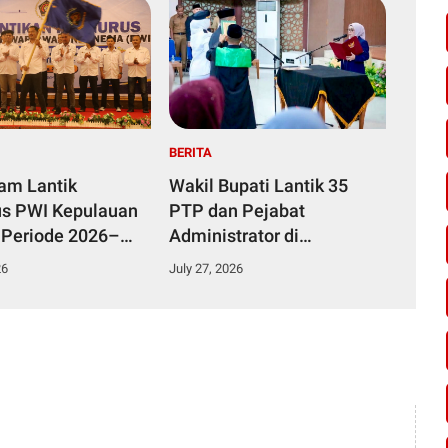
BERITA
yam Lantik
Wakil Bupati Lantik 35
s PWI Kepulauan
PTP dan Pejabat
 Periode 2026–
Administrator di
Lingkungan Pemkab
26
July 27, 2026
Kampar