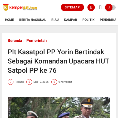
SITEMAP
HOME
BERITA NASIONAL
RIAU
KAMPAR
POLITIK
PENDIDIKA
Beranda
Pemerintah
Plt Kasatpol PP Yorin Bertindak
Sebagai Komandan Upacara HUT
Satpol PP ke 76
Redaksi
Mei 12, 2026
0 Komentar