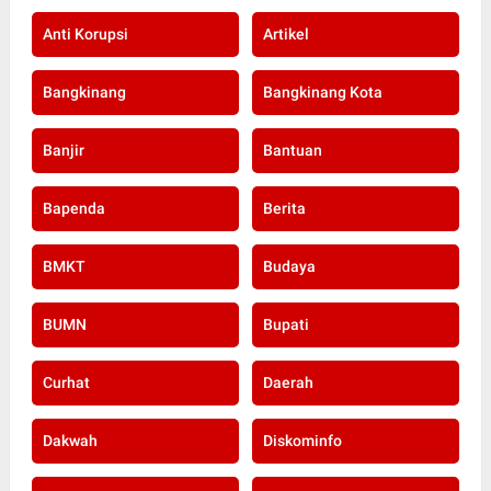
Anti Korupsi
Artikel
Bangkinang
Bangkinang Kota
Banjir
Bantuan
Bapenda
Berita
BMKT
Budaya
BUMN
Bupati
Curhat
Daerah
Dakwah
Diskominfo