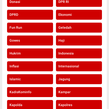
Donasi
DPR RI
DPRD
Ekonomi
Fun Run
Geledah
Gowes
Haji
Hukrim
Indonesia
Inflasi
Internasional
Islamic
Jagung
KadisKominfo
Kampar
Kapolda
Kapolres