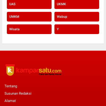
UAS
UKMK
UMKM
Wabup
Wisata
Y
Tentang
Susunan Redaksi
Alamat