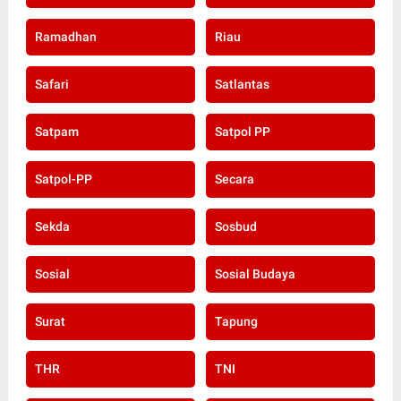
Ramadhan
Riau
Safari
Satlantas
Satpam
Satpol PP
Satpol-PP
Secara
Sekda
Sosbud
Sosial
Sosial Budaya
Surat
Tapung
THR
TNI