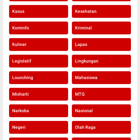
Kasus
Kesehatan
Kominfo
Kriminal
Kuliner
Lapas
Legislatif
Lingkungan
Lounching
Mahasiswa
Misharti
MTQ
Narkoba
Nasional
Negeri
Olah Raga