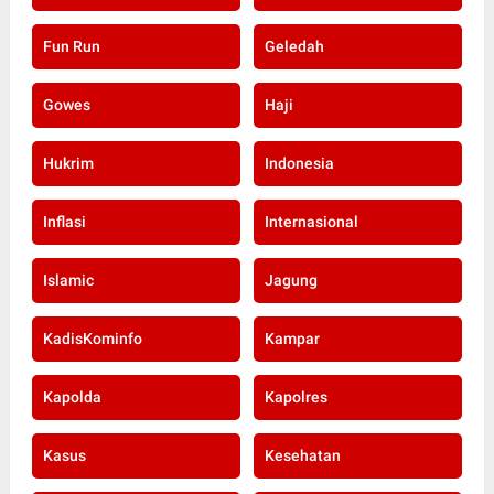
Fun Run
Geledah
Gowes
Haji
Hukrim
Indonesia
Inflasi
Internasional
Islamic
Jagung
KadisKominfo
Kampar
Kapolda
Kapolres
Kasus
Kesehatan