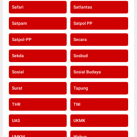
Safari
Satlantas
Satpam
Satpol PP
Satpol-PP
Secara
Sekda
Sosbud
Sosial
Sosial Budaya
Surat
Tapung
THR
TNI
UAS
UKMK
UMKM
Wabup