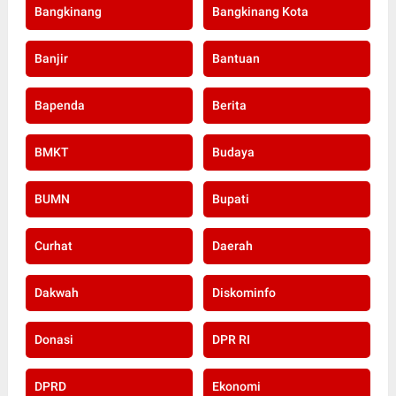
Bangkinang
Bangkinang Kota
Banjir
Bantuan
Bapenda
Berita
BMKT
Budaya
BUMN
Bupati
Curhat
Daerah
Dakwah
Diskominfo
Donasi
DPR RI
DPRD
Ekonomi