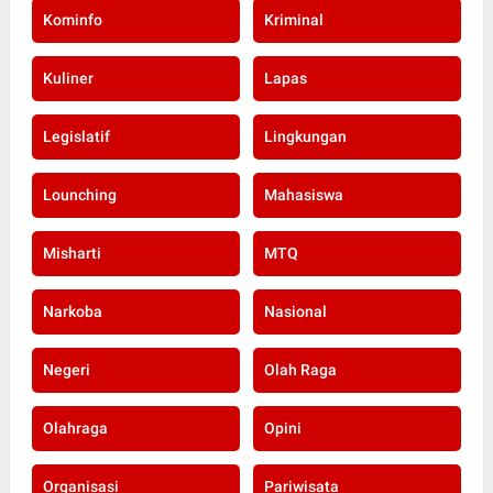
Kominfo
Kriminal
Kuliner
Lapas
Legislatif
Lingkungan
Lounching
Mahasiswa
Misharti
MTQ
Narkoba
Nasional
Negeri
Olah Raga
Olahraga
Opini
Organisasi
Pariwisata