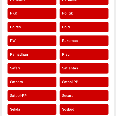
PKK
Politik
Polres
Polri
PWI
Rakornas
Ramadhan
Riau
Safari
Satlantas
Satpam
Satpol PP
Satpol-PP
Secara
Sekda
Sosbud