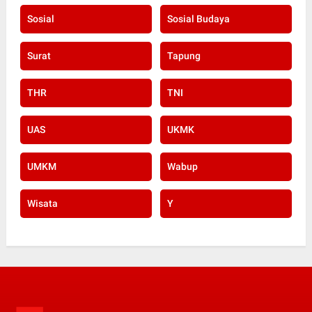
Sosial
Sosial Budaya
Surat
Tapung
THR
TNI
UAS
UKMK
UMKM
Wabup
Wisata
Y