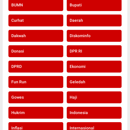
BUMN
Bupati
Curhat
Daerah
Dakwah
Diskominfo
Donasi
DPR RI
DPRD
Ekonomi
Fun Run
Geledah
Gowes
Haji
Hukrim
Indonesia
Inflasi
Internasional