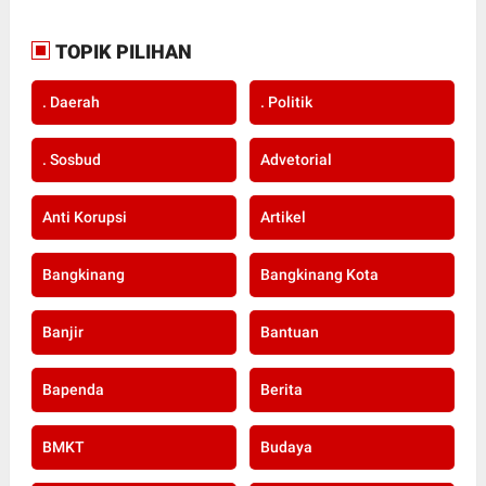
TOPIK PILIHAN
. Daerah
. Politik
. Sosbud
Advetorial
Anti Korupsi
Artikel
Bangkinang
Bangkinang Kota
Banjir
Bantuan
Bapenda
Berita
BMKT
Budaya