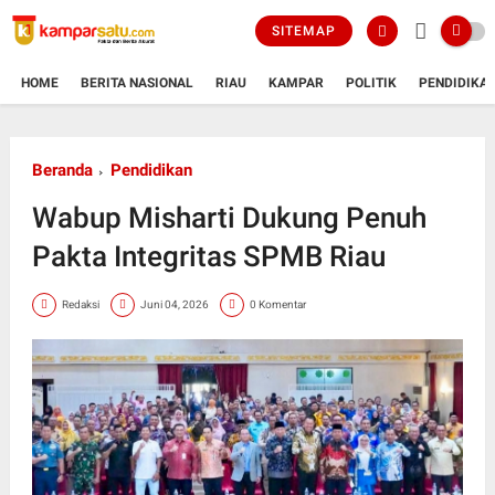
SITEMAP
HOME
BERITA NASIONAL
RIAU
KAMPAR
POLITIK
PENDIDIKA
Beranda
Pendidikan
Wabup Misharti Dukung Penuh
Pakta Integritas SPMB Riau
Redaksi
Juni 04, 2026
0 Komentar