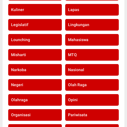
Kuliner
Lapas
Legislatif
Lingkungan
Lounching
Mahasiswa
Misharti
MTQ
Narkoba
Nasional
Negeri
Olah Raga
Olahraga
Opini
Organisasi
Pariwisata