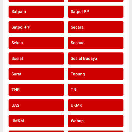
Satpam
Satpol PP
Satpol-PP
Secara
Sekda
Sosbud
Sosial
Sosial Budaya
Surat
Tapung
THR
TNI
UAS
UKMK
UMKM
Wabup