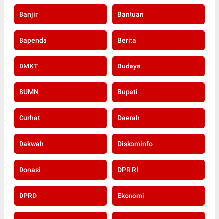
Banjir
Bantuan
Bapenda
Berita
BMKT
Budaya
BUMN
Bupati
Curhat
Daerah
Dakwah
Diskominfo
Donasi
DPR RI
DPRD
Ekonomi