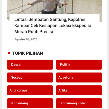
Lintasi Jembatan Gantung, Kapolres
Kampar Cek Kesiapan Lokasi Ekspedisi
Merah Putih Presisi
Agustus 03, 2026
TOPIK PILIHAN
. Daerah
. Politik
. Sosbud
Advetorial
Anti Korupsi
Artikel
Bangkinang
Bangkinang Kota