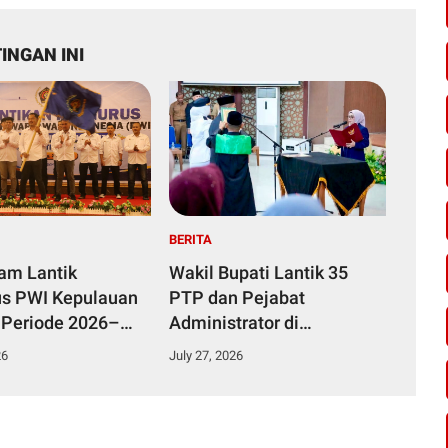
INGAN INI
BERITA
yam Lantik
Wakil Bupati Lantik 35
s PWI Kepulauan
PTP dan Pejabat
 Periode 2026–
Administrator di
Lingkungan Pemkab
26
July 27, 2026
Kampar