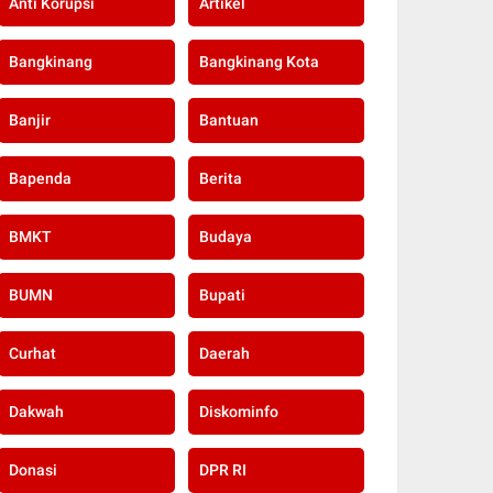
Anti Korupsi
Artikel
Bangkinang
Bangkinang Kota
Banjir
Bantuan
Bapenda
Berita
BMKT
Budaya
BUMN
Bupati
Curhat
Daerah
Dakwah
Diskominfo
Donasi
DPR RI