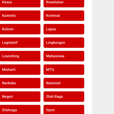
Kasus
Kesehatan
Kominfo
Kriminal
Kuliner
Lapas
Legislatif
Lingkungan
Lounching
Mahasiswa
Misharti
MTQ
Narkoba
Nasional
Negeri
Olah Raga
Olahraga
Opini