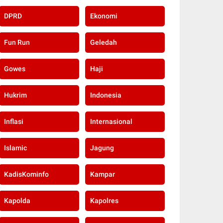
DPRD
Ekonomi
Fun Run
Geledah
Gowes
Haji
Hukrim
Indonesia
Inflasi
Internasional
Islamic
Jagung
KadisKominfo
Kampar
Kapolda
Kapolres