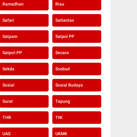
Ramadhan
Riau
Safari
Satlantas
Satpam
Satpol PP
Satpol-PP
Secara
Sekda
Sosbud
Sosial
Sosial Budaya
Surat
Tapung
THR
TNI
UAS
UKMK