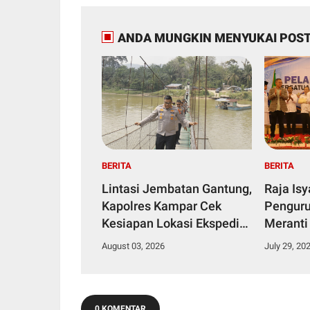
ANDA MUNGKIN MENYUKAI POST
BERITA
BERITA
Lintasi Jembatan Gantung,
Raja Is
Kapolres Kampar Cek
Penguru
Kesiapan Lokasi Ekspedisi
Meranti
Merah Putih Presisi
2029
August 03, 2026
July 29, 20
0 KOMENTAR