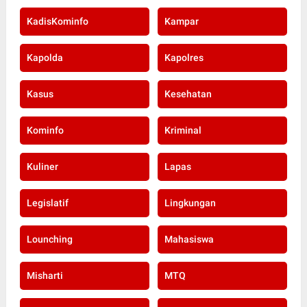
KadisKominfo
Kampar
Kapolda
Kapolres
Kasus
Kesehatan
Kominfo
Kriminal
Kuliner
Lapas
Legislatif
Lingkungan
Lounching
Mahasiswa
Misharti
MTQ