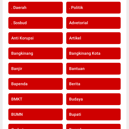
. Daerah
. Politik
. Sosbud
Advetorial
Anti Korupsi
Artikel
Bangkinang
Bangkinang Kota
Banjir
Bantuan
Bapenda
Berita
BMKT
Budaya
BUMN
Bupati