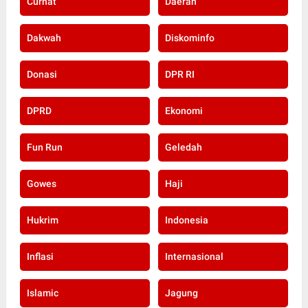
Curhat
Daerah
Dakwah
Diskominfo
Donasi
DPR RI
DPRD
Ekonomi
Fun Run
Geledah
Gowes
Haji
Hukrim
Indonesia
Inflasi
Internasional
Islamic
Jagung