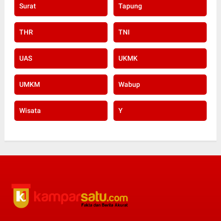
Surat
Tapung
THR
TNI
UAS
UKMK
UMKM
Wabup
Wisata
Y