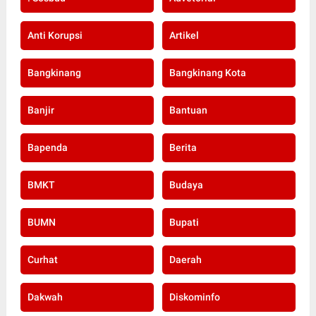
Anti Korupsi
Artikel
Bangkinang
Bangkinang Kota
Banjir
Bantuan
Bapenda
Berita
BMKT
Budaya
BUMN
Bupati
Curhat
Daerah
Dakwah
Diskominfo