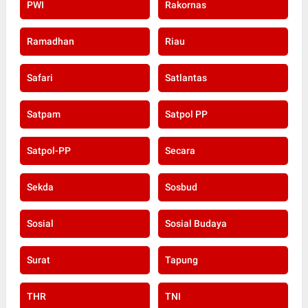
PWI
Rakornas
Ramadhan
Riau
Safari
Satlantas
Satpam
Satpol PP
Satpol-PP
Secara
Sekda
Sosbud
Sosial
Sosial Budaya
Surat
Tapung
THR
TNI