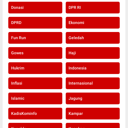
Donasi
DPR RI
DPRD
Ekonomi
Fun Run
Geledah
Gowes
Haji
Hukrim
Indonesia
Inflasi
Internasional
Islamic
Jagung
KadisKominfo
Kampar