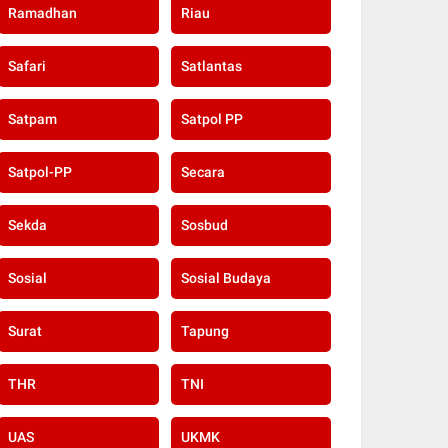
Ramadhan
Riau
Safari
Satlantas
Satpam
Satpol PP
Satpol-PP
Secara
Sekda
Sosbud
Sosial
Sosial Budaya
Surat
Tapung
THR
TNI
UAS
UKMK