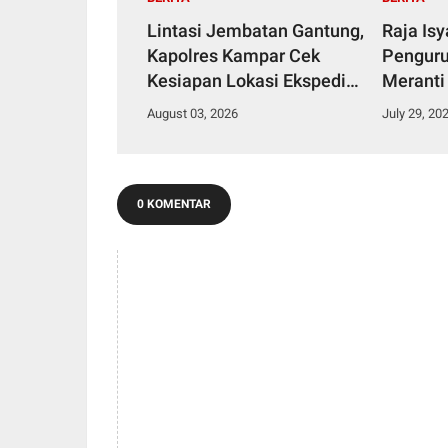
Lintasi Jembatan Gantung,
Raja Is
Kapolres Kampar Cek
Penguru
Kesiapan Lokasi Ekspedisi
Meranti
Merah Putih Presisi
2029
August 03, 2026
July 29, 20
0 KOMENTAR