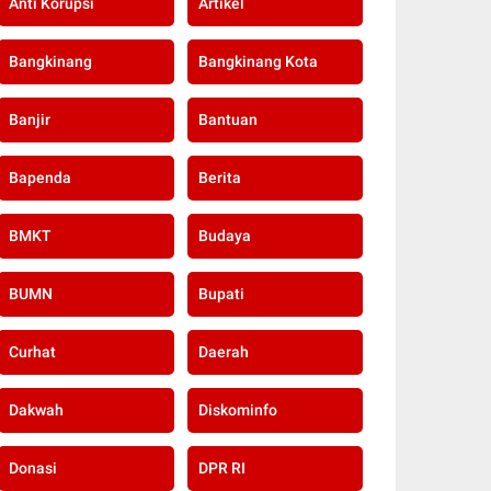
Anti Korupsi
Artikel
Bangkinang
Bangkinang Kota
Banjir
Bantuan
Bapenda
Berita
BMKT
Budaya
BUMN
Bupati
Curhat
Daerah
Dakwah
Diskominfo
Donasi
DPR RI