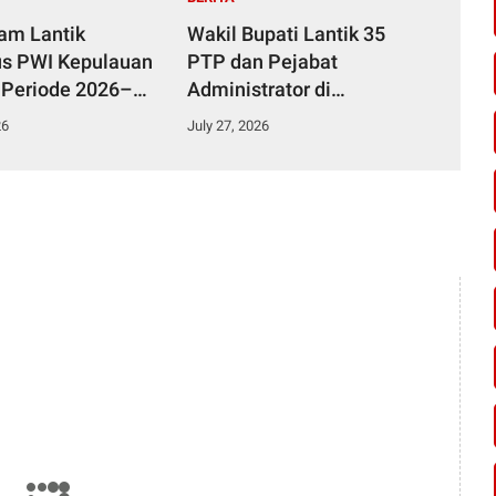
yam Lantik
Wakil Bupati Lantik 35
s PWI Kepulauan
PTP dan Pejabat
 Periode 2026–
Administrator di
Lingkungan Pemkab
26
July 27, 2026
Kampar