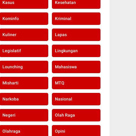
Kasus
Kesehatan
Kominfo
Kriminal
Kuliner
Lapas
Legislatif
Lingkungan
Lounching
Mahasiswa
Misharti
MTQ
Narkoba
Nasional
Negeri
Olah Raga
Olahraga
Opini