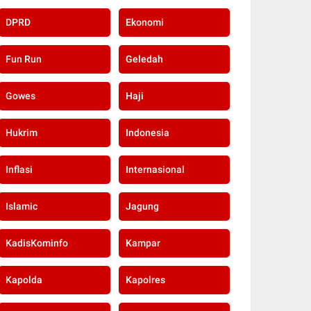
DPRD
Ekonomi
Fun Run
Geledah
Gowes
Haji
Hukrim
Indonesia
Inflasi
Internasional
Islamic
Jagung
KadisKominfo
Kampar
Kapolda
Kapolres