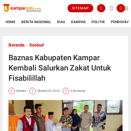
SITEMAP
HOME
BERITA NASIONAL
RIAU
KAMPAR
POLITIK
PENDIDIKA
Beranda
Sosbud
Baznas Kabupaten Kampar
Kembali Salurkan Zakat Untuk
Fisabilillah
Redaksi
Oktober 05, 2023
0 Komentar