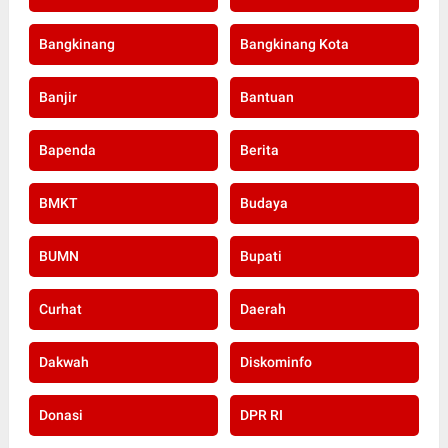
Bangkinang
Bangkinang Kota
Banjir
Bantuan
Bapenda
Berita
BMKT
Budaya
BUMN
Bupati
Curhat
Daerah
Dakwah
Diskominfo
Donasi
DPR RI