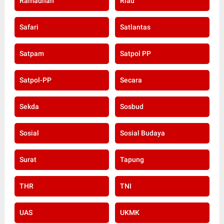
Ramadhan
Riau
Safari
Satlantas
Satpam
Satpol PP
Satpol-PP
Secara
Sekda
Sosbud
Sosial
Sosial Budaya
Surat
Tapung
THR
TNI
UAS
UKMK