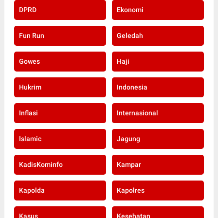
DPRD
Ekonomi
Fun Run
Geledah
Gowes
Haji
Hukrim
Indonesia
Inflasi
Internasional
Islamic
Jagung
KadisKominfo
Kampar
Kapolda
Kapolres
Kasus
Kesehatan