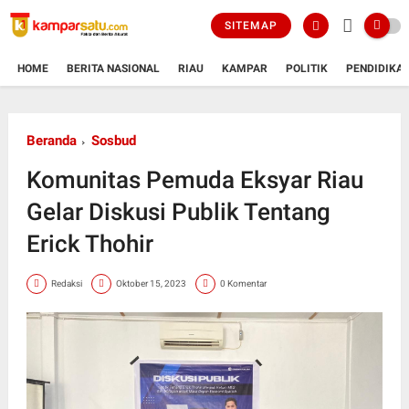
SITEMAP
HOME
BERITA NASIONAL
RIAU
KAMPAR
POLITIK
PENDIDIKA
Beranda
Sosbud
Komunitas Pemuda Eksyar Riau
Gelar Diskusi Publik Tentang
Erick Thohir
Redaksi
Oktober 15, 2023
0 Komentar