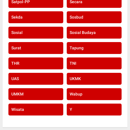
Satpol-PP
Secara
Sekda
Sosbud
Sosial
Sosial Budaya
Surat
Tapung
THR
TNI
UAS
UKMK
UMKM
Wabup
Wisata
Y