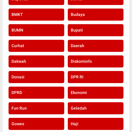
BMKT
Budaya
BUMN
Bupati
Curhat
Daerah
Dakwah
Diskominfo
Donasi
DPR RI
DPRD
Ekonomi
Fun Run
Geledah
Gowes
Haji