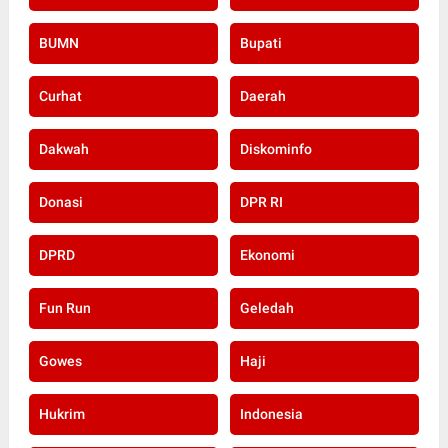
BUMN
Bupati
Curhat
Daerah
Dakwah
Diskominfo
Donasi
DPR RI
DPRD
Ekonomi
Fun Run
Geledah
Gowes
Haji
Hukrim
Indonesia