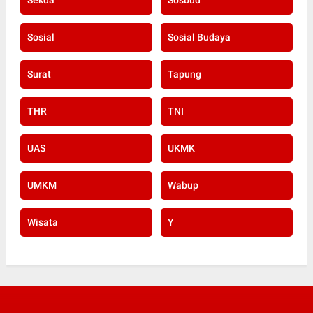
Sosial
Sosial Budaya
Surat
Tapung
THR
TNI
UAS
UKMK
UMKM
Wabup
Wisata
Y