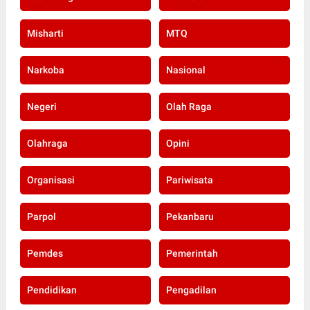
Misharti
MTQ
Narkoba
Nasional
Negeri
Olah Raga
Olahraga
Opini
Organisasi
Pariwisata
Parpol
Pekanbaru
Pemdes
Pemerintah
Pendidikan
Pengadilan