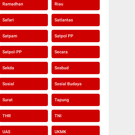
Ramadhan
Riau
Safari
Satlantas
Satpam
Satpol PP
Satpol-PP
Secara
Sekda
Sosbud
Sosial
Sosial Budaya
Surat
Tapung
THR
TNI
UAS
UKMK