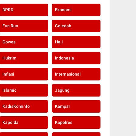
DPRD
Ekonomi
Fun Run
Geledah
Gowes
Haji
Hukrim
Indonesia
Inflasi
Internasional
Islamic
Jagung
KadisKominfo
Kampar
Kapolda
Kapolres