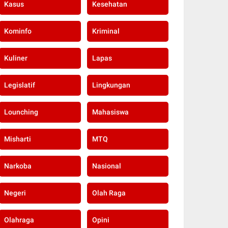
Kasus
Kesehatan
Kominfo
Kriminal
Kuliner
Lapas
Legislatif
Lingkungan
Lounching
Mahasiswa
Misharti
MTQ
Narkoba
Nasional
Negeri
Olah Raga
Olahraga
Opini