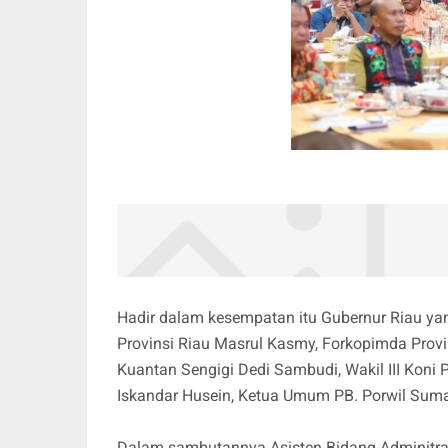
Hadir dalam kesempatan itu Gubernur Riau ya
Provinsi Riau Masrul Kasmy, Forkopimda Provi
Kuantan Sengigi Dedi Sambudi, Wakil III Koni 
Iskandar Husein, Ketua Umum PB. Porwil Sumat
Dalam sambutannya Asisten Bidang Adminitr