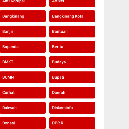
Anti Korupsi
Artikel
Bangkinang
Bangkinang Kota
Banjir
Bantuan
Bapenda
Berita
BMKT
Budaya
BUMN
Bupati
Curhat
Daerah
Dakwah
Diskominfo
Donasi
DPR RI