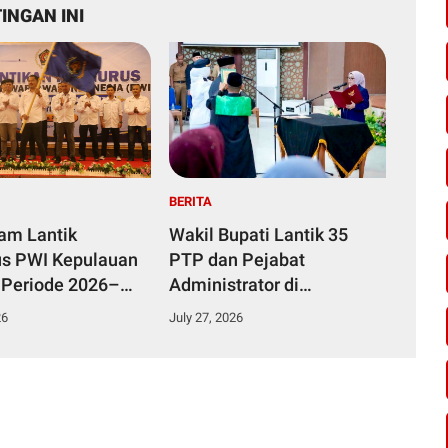
INGAN INI
BERITA
yam Lantik
Wakil Bupati Lantik 35
s PWI Kepulauan
PTP dan Pejabat
 Periode 2026–
Administrator di
Lingkungan Pemkab
26
July 27, 2026
Kampar