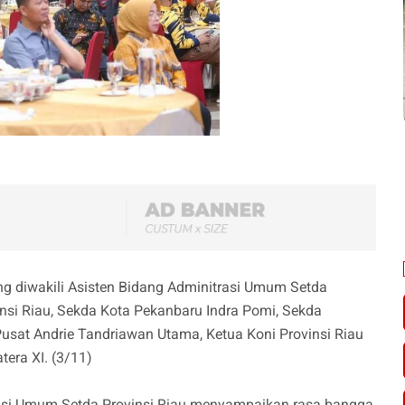
ng diwakili Asisten Bidang Adminitrasi Umum Setda
nsi Riau, Sekda Kota Pekanbaru Indra Pomi, Sekda
Pusat Andrie Tandriawan Utama, Ketua Koni Provinsi Riau
era XI. (3/11)
asi Umum Setda Provinsi Riau menyampaikan rasa bangga