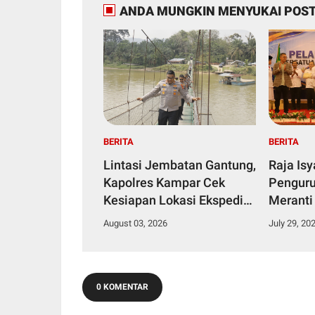
ANDA MUNGKIN MENYUKAI POST
BERITA
BERITA
Lintasi Jembatan Gantung,
Raja Is
Kapolres Kampar Cek
Penguru
Kesiapan Lokasi Ekspedisi
Meranti
Merah Putih Presisi
2029
August 03, 2026
July 29, 20
0 KOMENTAR