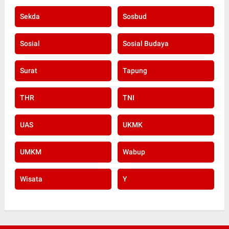
Sekda
Sosbud
Sosial
Sosial Budaya
Surat
Tapung
THR
TNI
UAS
UKMK
UMKM
Wabup
Wisata
Y