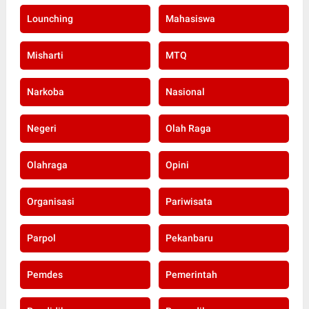
Lounching
Mahasiswa
Misharti
MTQ
Narkoba
Nasional
Negeri
Olah Raga
Olahraga
Opini
Organisasi
Pariwisata
Parpol
Pekanbaru
Pemdes
Pemerintah