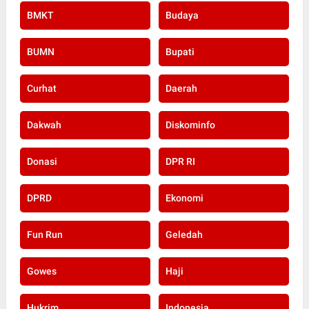
BMKT
Budaya
BUMN
Bupati
Curhat
Daerah
Dakwah
Diskominfo
Donasi
DPR RI
DPRD
Ekonomi
Fun Run
Geledah
Gowes
Haji
Hukrim
Indonesia