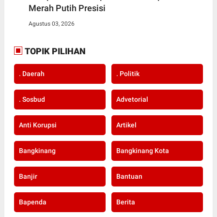
Merah Putih Presisi
Agustus 03, 2026
TOPIK PILIHAN
. Daerah
. Politik
. Sosbud
Advetorial
Anti Korupsi
Artikel
Bangkinang
Bangkinang Kota
Banjir
Bantuan
Bapenda
Berita