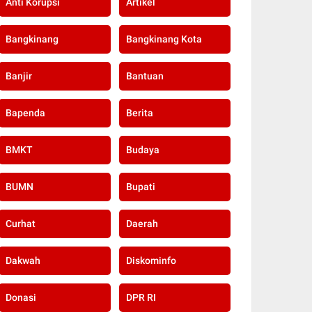
Anti Korupsi
Artikel
Bangkinang
Bangkinang Kota
Banjir
Bantuan
Bapenda
Berita
BMKT
Budaya
BUMN
Bupati
Curhat
Daerah
Dakwah
Diskominfo
Donasi
DPR RI