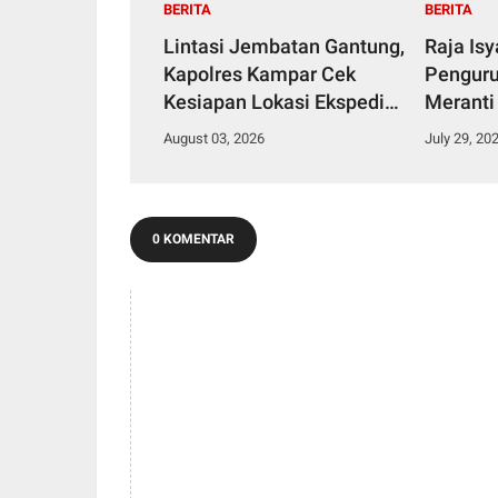
BERITA
BERITA
Lintasi Jembatan Gantung,
Raja Is
Kapolres Kampar Cek
Penguru
Kesiapan Lokasi Ekspedisi
Meranti
Merah Putih Presisi
2029
August 03, 2026
July 29, 20
0 KOMENTAR