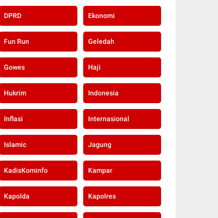
DPRD
Ekonomi
Fun Run
Geledah
Gowes
Haji
Hukrim
Indonesia
Inflasi
Internasional
Islamic
Jagung
KadisKominfo
Kampar
Kapolda
Kapolres