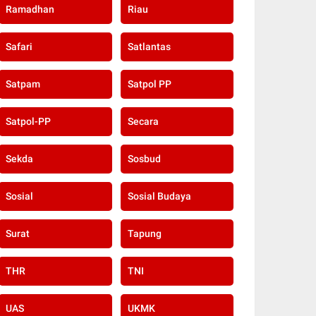
Ramadhan
Riau
Safari
Satlantas
Satpam
Satpol PP
Satpol-PP
Secara
Sekda
Sosbud
Sosial
Sosial Budaya
Surat
Tapung
THR
TNI
UAS
UKMK