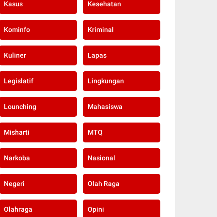
Kasus
Kesehatan
Kominfo
Kriminal
Kuliner
Lapas
Legislatif
Lingkungan
Lounching
Mahasiswa
Misharti
MTQ
Narkoba
Nasional
Negeri
Olah Raga
Olahraga
Opini