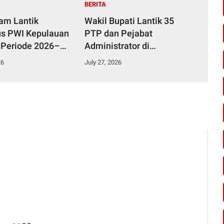
BERITA
yam Lantik
Wakil Bupati Lantik 35
s PWI Kepulauan
PTP dan Pejabat
 Periode 2026–
Administrator di
Lingkungan Pemkab
26
July 27, 2026
Kampar