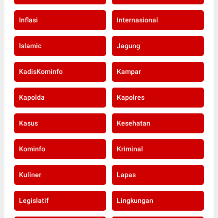
Inflasi
Internasional
Islamic
Jagung
KadisKominfo
Kampar
Kapolda
Kapolres
Kasus
Kesehatan
Kominfo
Kriminal
Kuliner
Lapas
Legislatif
Lingkungan