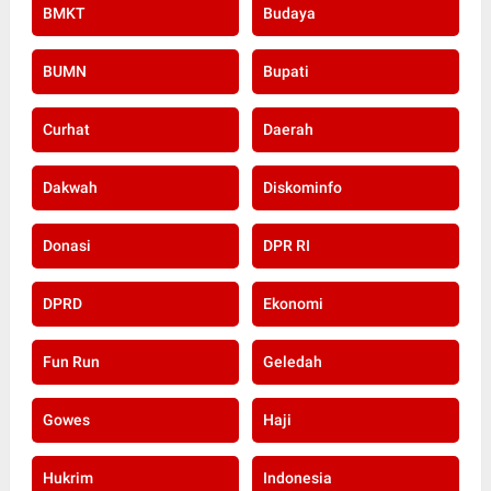
BMKT
Budaya
BUMN
Bupati
Curhat
Daerah
Dakwah
Diskominfo
Donasi
DPR RI
DPRD
Ekonomi
Fun Run
Geledah
Gowes
Haji
Hukrim
Indonesia