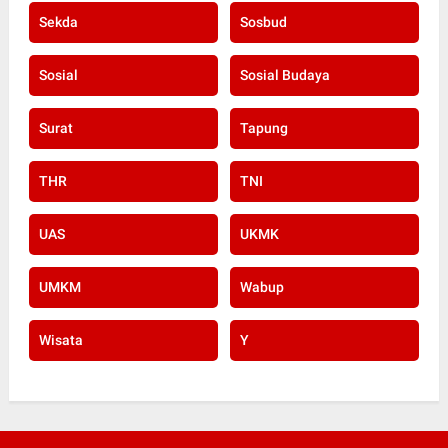
Sekda
Sosbud
Sosial
Sosial Budaya
Surat
Tapung
THR
TNI
UAS
UKMK
UMKM
Wabup
Wisata
Y