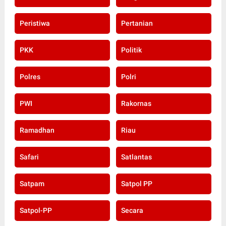
Peristiwa
Pertanian
PKK
Politik
Polres
Polri
PWI
Rakornas
Ramadhan
Riau
Safari
Satlantas
Satpam
Satpol PP
Satpol-PP
Secara