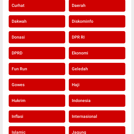
Curhat
Daerah
Dakwah
Diskominfo
Donasi
DPR RI
DPRD
Ekonomi
Fun Run
Geledah
Gowes
Haji
Hukrim
Indonesia
Inflasi
Internasional
Islamic
Jagung