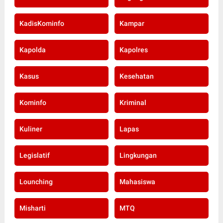
KadisKominfo
Kampar
Kapolda
Kapolres
Kasus
Kesehatan
Kominfo
Kriminal
Kuliner
Lapas
Legislatif
Lingkungan
Lounching
Mahasiswa
Misharti
MTQ