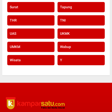
Surat
Tapung
THR
TNI
UAS
UKMK
UMKM
Wabup
Wisata
Y