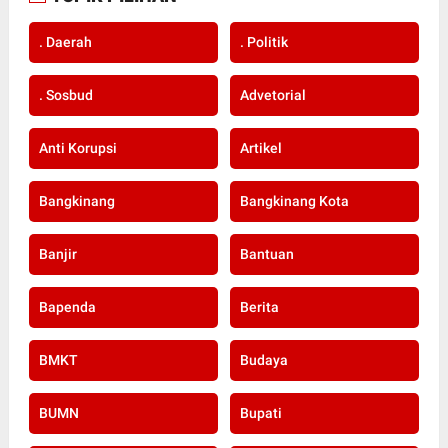
. Daerah
. Politik
. Sosbud
Advetorial
Anti Korupsi
Artikel
Bangkinang
Bangkinang Kota
Banjir
Bantuan
Bapenda
Berita
BMKT
Budaya
BUMN
Bupati