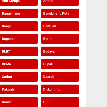
Anti Korupsi
Artikel
Bangkinang
Bangkinang Kota
Banjir
Bantuan
Bapenda
Berita
BMKT
Budaya
BUMN
Bupati
Curhat
Daerah
Dakwah
Diskominfo
Donasi
DPR RI