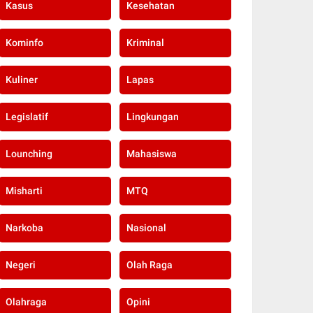
Kasus
Kesehatan
Kominfo
Kriminal
Kuliner
Lapas
Legislatif
Lingkungan
Lounching
Mahasiswa
Misharti
MTQ
Narkoba
Nasional
Negeri
Olah Raga
Olahraga
Opini