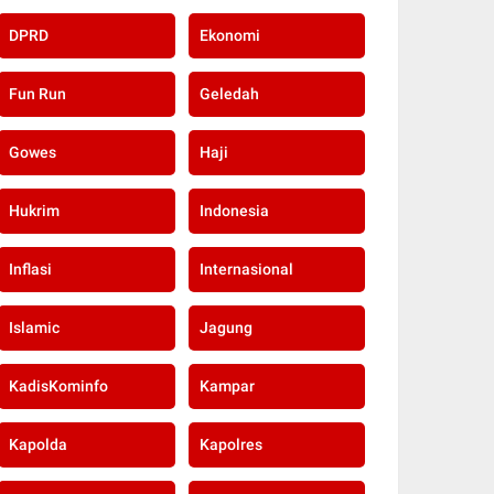
DPRD
Ekonomi
Fun Run
Geledah
Gowes
Haji
Hukrim
Indonesia
Inflasi
Internasional
Islamic
Jagung
KadisKominfo
Kampar
Kapolda
Kapolres