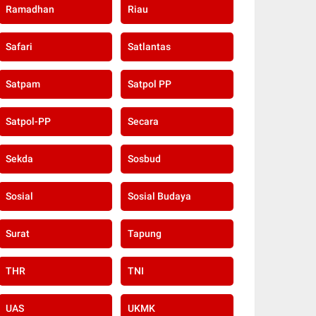
Ramadhan
Riau
Safari
Satlantas
Satpam
Satpol PP
Satpol-PP
Secara
Sekda
Sosbud
Sosial
Sosial Budaya
Surat
Tapung
THR
TNI
UAS
UKMK