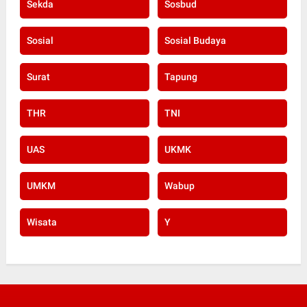
Sekda
Sosbud
Sosial
Sosial Budaya
Surat
Tapung
THR
TNI
UAS
UKMK
UMKM
Wabup
Wisata
Y