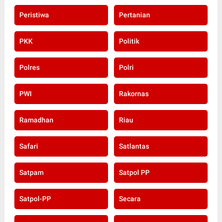
Peristiwa
Pertanian
PKK
Politik
Polres
Polri
PWI
Rakornas
Ramadhan
Riau
Safari
Satlantas
Satpam
Satpol PP
Satpol-PP
Secara