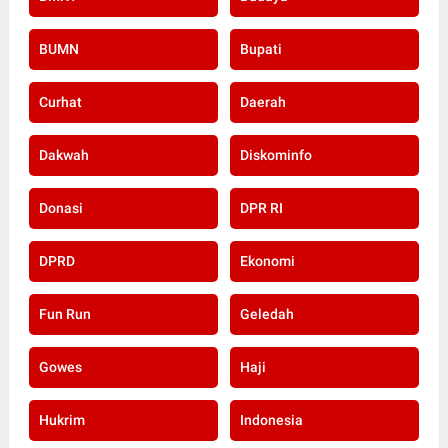
BUMN
Bupati
Curhat
Daerah
Dakwah
Diskominfo
Donasi
DPR RI
DPRD
Ekonomi
Fun Run
Geledah
Gowes
Haji
Hukrim
Indonesia