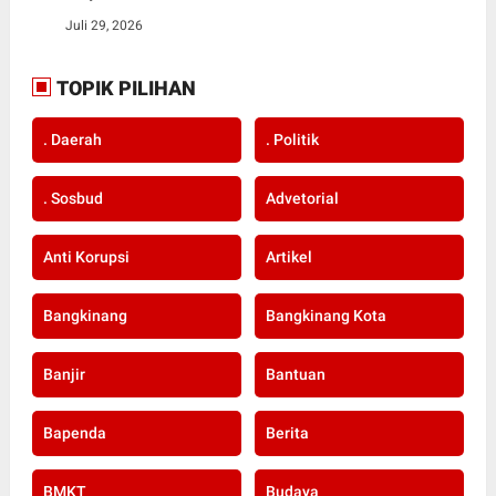
Juli 29, 2026
TOPIK PILIHAN
. Daerah
. Politik
. Sosbud
Advetorial
Anti Korupsi
Artikel
Bangkinang
Bangkinang Kota
Banjir
Bantuan
Bapenda
Berita
BMKT
Budaya