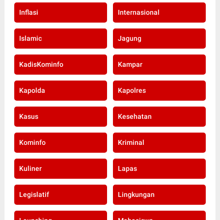
Inflasi
Internasional
Islamic
Jagung
KadisKominfo
Kampar
Kapolda
Kapolres
Kasus
Kesehatan
Kominfo
Kriminal
Kuliner
Lapas
Legislatif
Lingkungan