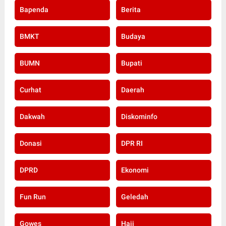
Bapenda
Berita
BMKT
Budaya
BUMN
Bupati
Curhat
Daerah
Dakwah
Diskominfo
Donasi
DPR RI
DPRD
Ekonomi
Fun Run
Geledah
Gowes
Haji