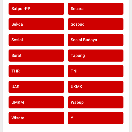
Satpol-PP
Secara
Sekda
Sosbud
Sosial
Sosial Budaya
Surat
Tapung
THR
TNI
UAS
UKMK
UMKM
Wabup
Wisata
Y