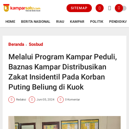
SITEMAP
HOME
BERITA NASIONAL
RIAU
KAMPAR
POLITIK
PENDIDIKA
Beranda
Sosbud
Melalui Program Kampar Peduli,
Baznas Kampar Distribusikan
Zakat Insidentil Pada Korban
Puting Beliung di Kuok
Redaksi
Juni 05, 2024
0 Komentar