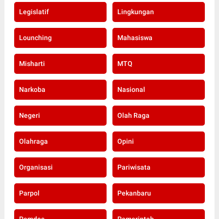
Legislatif
Lingkungan
Lounching
Mahasiswa
Misharti
MTQ
Narkoba
Nasional
Negeri
Olah Raga
Olahraga
Opini
Organisasi
Pariwisata
Parpol
Pekanbaru
Pemdes
Pemerintah