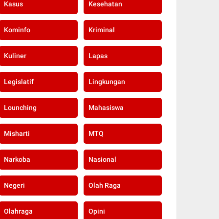
Kasus
Kesehatan
Kominfo
Kriminal
Kuliner
Lapas
Legislatif
Lingkungan
Lounching
Mahasiswa
Misharti
MTQ
Narkoba
Nasional
Negeri
Olah Raga
Olahraga
Opini