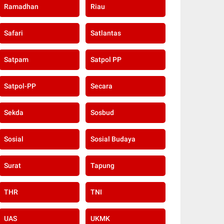
Ramadhan
Riau
Safari
Satlantas
Satpam
Satpol PP
Satpol-PP
Secara
Sekda
Sosbud
Sosial
Sosial Budaya
Surat
Tapung
THR
TNI
UAS
UKMK