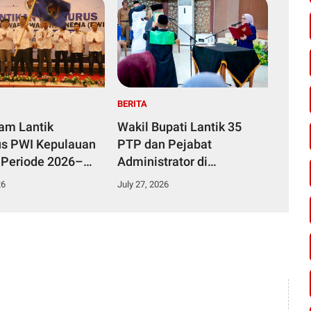
BERITA
yam Lantik
Wakil Bupati Lantik 35
s PWI Kepulauan
PTP dan Pejabat
 Periode 2026–
Administrator di
Lingkungan Pemkab
26
July 27, 2026
Kampar