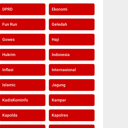
DPRD
Ekonomi
Fun Run
Geledah
Gowes
Haji
Hukrim
Indonesia
Inflasi
Internasional
Islamic
Jagung
KadisKominfo
Kampar
Kapolda
Kapolres