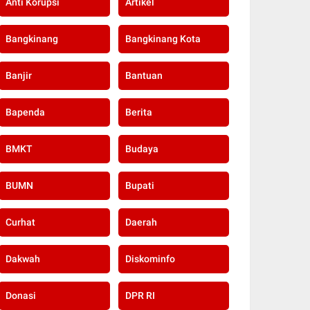
Anti Korupsi
Artikel
Bangkinang
Bangkinang Kota
Banjir
Bantuan
Bapenda
Berita
BMKT
Budaya
BUMN
Bupati
Curhat
Daerah
Dakwah
Diskominfo
Donasi
DPR RI