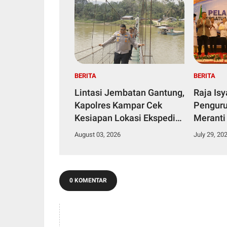
BERITA
BERITA
Lintasi Jembatan Gantung,
Raja Is
Kapolres Kampar Cek
Penguru
Kesiapan Lokasi Ekspedisi
Meranti
Merah Putih Presisi
2029
August 03, 2026
July 29, 20
0 KOMENTAR