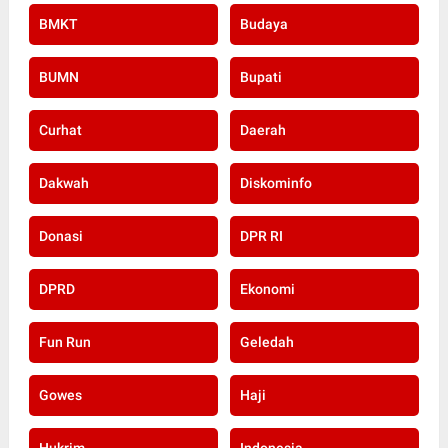
BMKT
Budaya
BUMN
Bupati
Curhat
Daerah
Dakwah
Diskominfo
Donasi
DPR RI
DPRD
Ekonomi
Fun Run
Geledah
Gowes
Haji
Hukrim
Indonesia