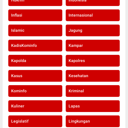
Inflasi
Internasional
Islamic
Jagung
KadisKominfo
Kampar
Kapolda
Kapolres
Kasus
Kesehatan
Kominfo
Kriminal
Kuliner
Lapas
Legislatif
Lingkungan