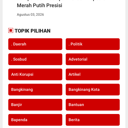
Merah Putih Presisi
Agustus 03, 2026
TOPIK PILIHAN
. Daerah
. Politik
. Sosbud
Advetorial
Anti Korupsi
Artikel
Bangkinang
Bangkinang Kota
Banjir
Bantuan
Bapenda
Berita