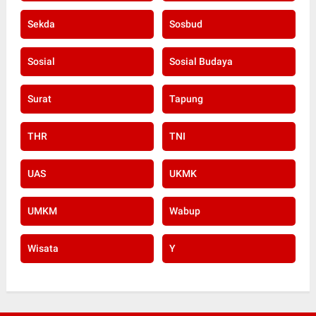
Sekda
Sosbud
Sosial
Sosial Budaya
Surat
Tapung
THR
TNI
UAS
UKMK
UMKM
Wabup
Wisata
Y