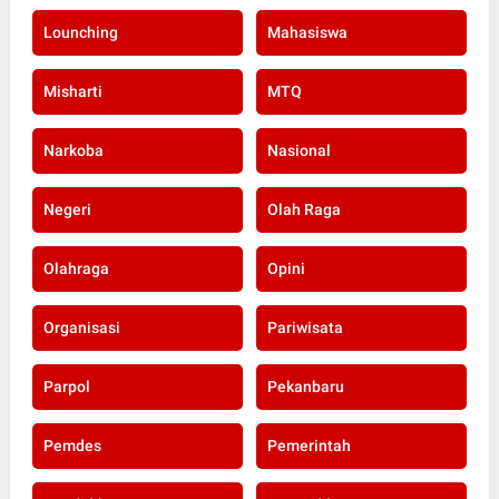
Lounching
Mahasiswa
Misharti
MTQ
Narkoba
Nasional
Negeri
Olah Raga
Olahraga
Opini
Organisasi
Pariwisata
Parpol
Pekanbaru
Pemdes
Pemerintah