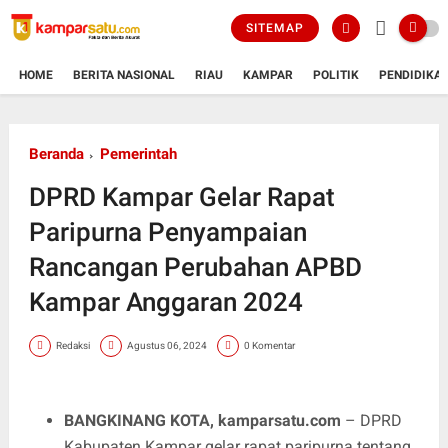
SITEMAP
HOME
BERITA NASIONAL
RIAU
KAMPAR
POLITIK
PENDIDIKA
Beranda
Pemerintah
DPRD Kampar Gelar Rapat
Paripurna Penyampaian
Rancangan Perubahan APBD
Kampar Anggaran 2024
Redaksi
Agustus 06, 2024
0 Komentar
BANGKINANG KOTA, kamparsatu.com
– DPRD
Kabupaten Kampar gelar rapat paripurna tentang