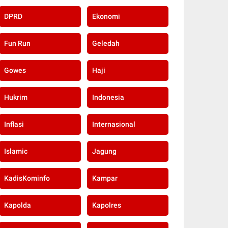
DPRD
Ekonomi
Fun Run
Geledah
Gowes
Haji
Hukrim
Indonesia
Inflasi
Internasional
Islamic
Jagung
KadisKominfo
Kampar
Kapolda
Kapolres