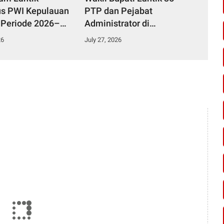
s PWI Kepulauan
PTP dan Pejabat
 Periode 2026–
Administrator di
Lingkungan Pemkab
26
July 27, 2026
Kampar