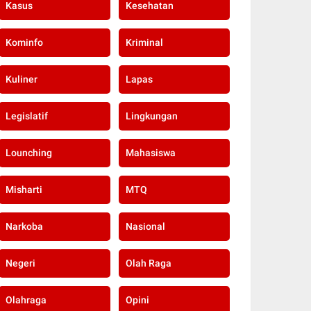
Kasus
Kesehatan
Kominfo
Kriminal
Kuliner
Lapas
Legislatif
Lingkungan
Lounching
Mahasiswa
Misharti
MTQ
Narkoba
Nasional
Negeri
Olah Raga
Olahraga
Opini