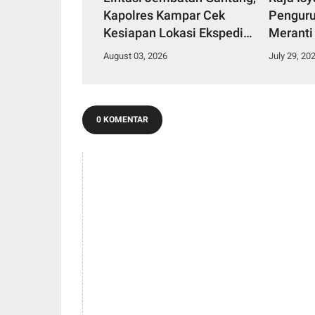
Kapolres Kampar Cek
Penguru
Kesiapan Lokasi Ekspedisi
Meranti
Merah Putih Presisi
2029
August 03, 2026
July 29, 20
0 KOMENTAR