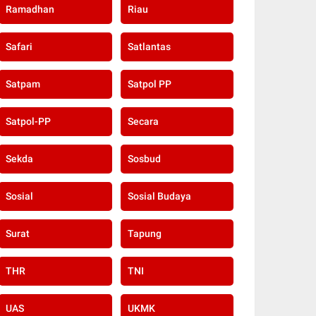
Ramadhan
Riau
Safari
Satlantas
Satpam
Satpol PP
Satpol-PP
Secara
Sekda
Sosbud
Sosial
Sosial Budaya
Surat
Tapung
THR
TNI
UAS
UKMK