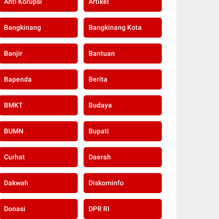
Anti Korupsi
Artikel
Bangkinang
Bangkinang Kota
Banjir
Bantuan
Bapenda
Berita
BMKT
Budaya
BUMN
Bupati
Curhat
Daerah
Dakwah
Diskominfo
Donasi
DPR RI