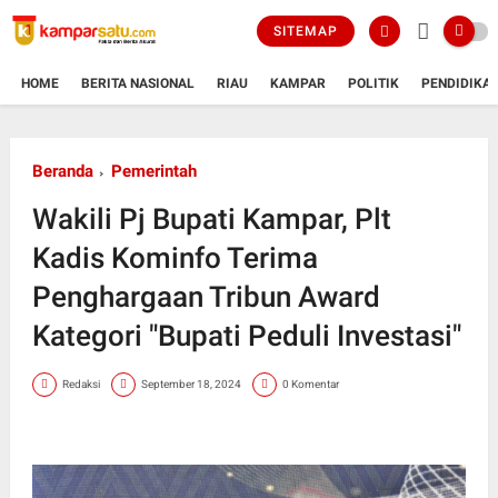
SITEMAP
HOME
BERITA NASIONAL
RIAU
KAMPAR
POLITIK
PENDIDIKA
Beranda
Pemerintah
Wakili Pj Bupati Kampar, Plt
Kadis Kominfo Terima
Penghargaan Tribun Award
Kategori "Bupati Peduli Investasi"
Redaksi
September 18, 2024
0 Komentar