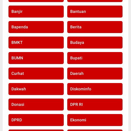
Bangkinang
Bangkinang Kota
Banjir
Bantuan
Bapenda
Berita
BMKT
Budaya
BUMN
Bupati
Curhat
Daerah
Dakwah
Diskominfo
Donasi
DPR RI
DPRD
Ekonomi