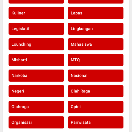
Kominfo
Kriminal
Kuliner
Lapas
Legislatif
Lingkungan
Lounching
Mahasiswa
Misharti
MTQ
Narkoba
Nasional
Negeri
Olah Raga
Olahraga
Opini
Organisasi
Pariwisata