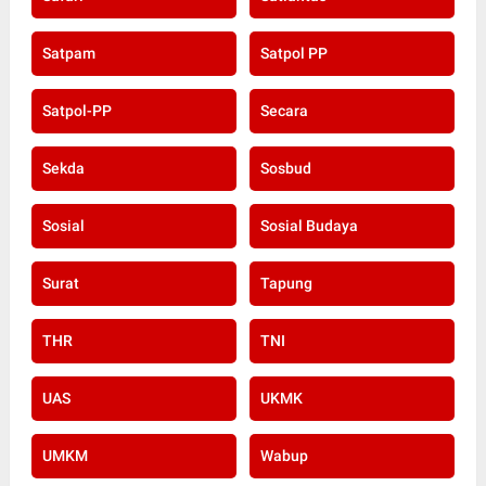
Safari
Satlantas
Satpam
Satpol PP
Satpol-PP
Secara
Sekda
Sosbud
Sosial
Sosial Budaya
Surat
Tapung
THR
TNI
UAS
UKMK
UMKM
Wabup