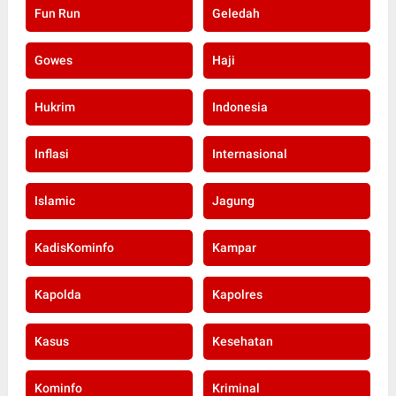
Fun Run
Geledah
Gowes
Haji
Hukrim
Indonesia
Inflasi
Internasional
Islamic
Jagung
KadisKominfo
Kampar
Kapolda
Kapolres
Kasus
Kesehatan