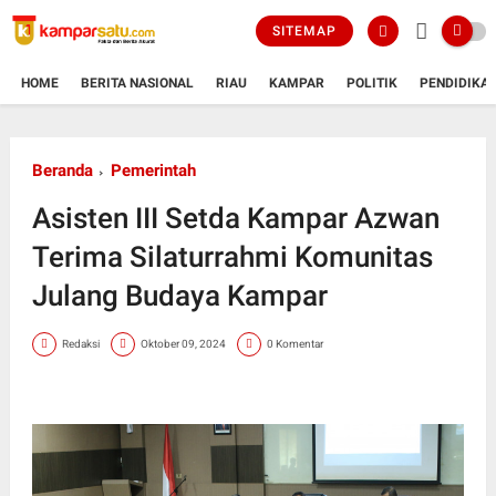
SITEMAP
HOME
BERITA NASIONAL
RIAU
KAMPAR
POLITIK
PENDIDIKA
Beranda
Pemerintah
Asisten III Setda Kampar Azwan
Terima Silaturrahmi Komunitas
Julang Budaya Kampar
Redaksi
Oktober 09, 2024
0 Komentar