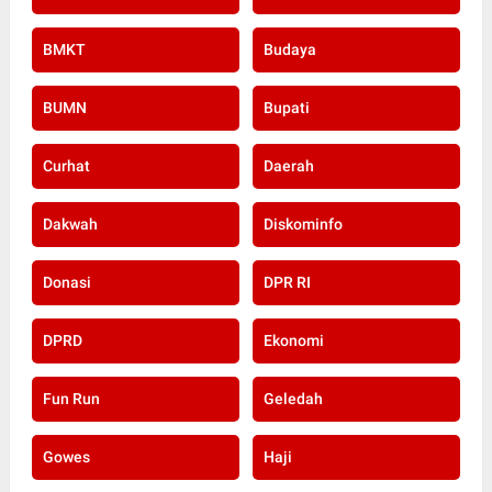
BMKT
Budaya
BUMN
Bupati
Curhat
Daerah
Dakwah
Diskominfo
Donasi
DPR RI
DPRD
Ekonomi
Fun Run
Geledah
Gowes
Haji