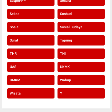
Satpol-PP
Secara
Sekda
Sosbud
Sosial
Sosial Budaya
Surat
Tapung
THR
TNI
UAS
UKMK
UMKM
Wabup
Wisata
Y