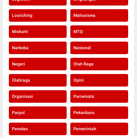
Lounching
Mahasiswa
Misharti
MTQ
Narkoba
Nasional
Negeri
Olah Raga
Olahraga
Opini
Organisasi
Pariwisata
Parpol
Pekanbaru
Pemdes
Pemerintah