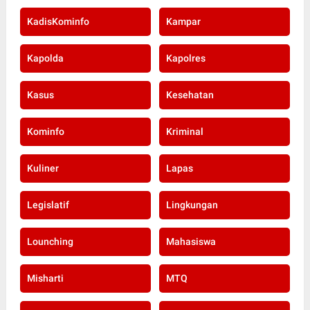
KadisKominfo
Kampar
Kapolda
Kapolres
Kasus
Kesehatan
Kominfo
Kriminal
Kuliner
Lapas
Legislatif
Lingkungan
Lounching
Mahasiswa
Misharti
MTQ