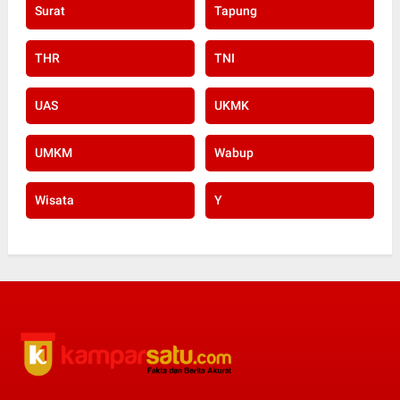
Surat
Tapung
THR
TNI
UAS
UKMK
UMKM
Wabup
Wisata
Y