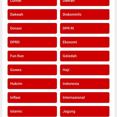
Curhat
Daerah
Dakwah
Diskominfo
Donasi
DPR RI
DPRD
Ekonomi
Fun Run
Geledah
Gowes
Haji
Hukrim
Indonesia
Inflasi
Internasional
Islamic
Jagung