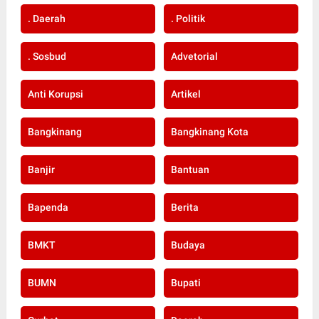
. Daerah
. Politik
. Sosbud
Advetorial
Anti Korupsi
Artikel
Bangkinang
Bangkinang Kota
Banjir
Bantuan
Bapenda
Berita
BMKT
Budaya
BUMN
Bupati