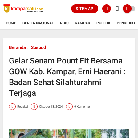
SITEMAP
HOME
BERITA NASIONAL
RIAU
KAMPAR
POLITIK
PENDIDIKA
Beranda
Sosbud
Gelar Senam Pount Fit Bersama
GOW Kab. Kampar, Erni Haerani :
Badan Sehat Silahturahmi
Terjaga
Redaksi
Oktober 13, 2024
0 Komentar