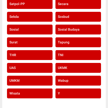
Satpol-PP
Secara
Sekda
Sosbud
Sosial
Sosial Budaya
Surat
Tapung
THR
TNI
UAS
UKMK
UMKM
Wabup
Wisata
Y