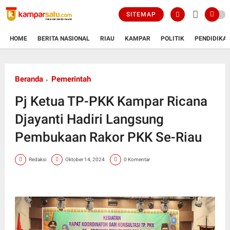
SITEMAP
HOME
BERITA NASIONAL
RIAU
KAMPAR
POLITIK
PENDIDIKA
Beranda
Pemerintah
Pj Ketua TP-PKK Kampar Ricana
Djayanti Hadiri Langsung
Pembukaan Rakor PKK Se-Riau
Redaksi
Oktober 14, 2024
0 Komentar