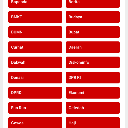
Bapenda
Berita
BMKT
Budaya
BUMN
Bupati
Curhat
Daerah
Dakwah
Diskominfo
Donasi
DPR RI
DPRD
Ekonomi
Fun Run
Geledah
Gowes
Haji