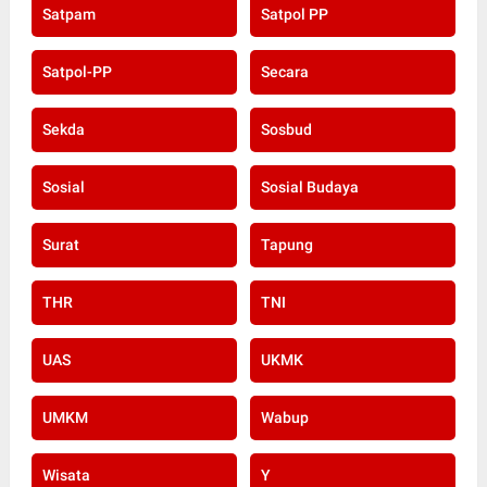
Satpam
Satpol PP
Satpol-PP
Secara
Sekda
Sosbud
Sosial
Sosial Budaya
Surat
Tapung
THR
TNI
UAS
UKMK
UMKM
Wabup
Wisata
Y