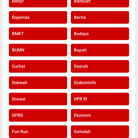
Banjir
Bantuan
Bapenda
Berita
BMKT
Budaya
BUMN
Bupati
Curhat
Daerah
Dakwah
Diskominfo
Donasi
DPR RI
DPRD
Ekonomi
Fun Run
Geledah