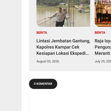
BERITA
BERITA
Lintasi Jembatan Gantung,
Raja Is
Kapolres Kampar Cek
Penguru
Kesiapan Lokasi Ekspedisi
Meranti
Merah Putih Presisi
2029
August 03, 2026
July 29, 20
0 KOMENTAR