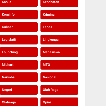
Kasus
Kesehatan
Kominfo
Kriminal
Kuliner
Lapas
Legislatif
Lingkungan
Lounching
Mahasiswa
Misharti
MTQ
Narkoba
Nasional
Negeri
Olah Raga
Olahraga
Opini