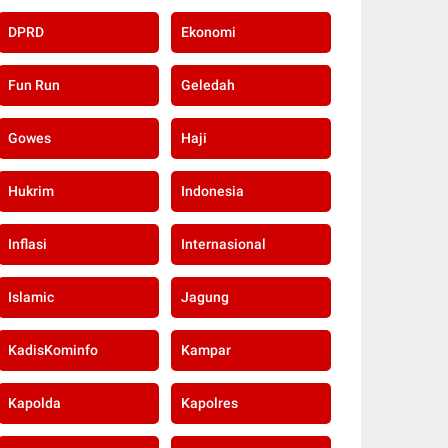
DPRD
Ekonomi
Fun Run
Geledah
Gowes
Haji
Hukrim
Indonesia
Inflasi
Internasional
Islamic
Jagung
KadisKominfo
Kampar
Kapolda
Kapolres