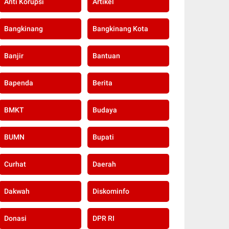
Anti Korupsi
Artikel
Bangkinang
Bangkinang Kota
Banjir
Bantuan
Bapenda
Berita
BMKT
Budaya
BUMN
Bupati
Curhat
Daerah
Dakwah
Diskominfo
Donasi
DPR RI