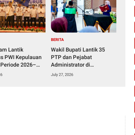
BERITA
yam Lantik
Wakil Bupati Lantik 35
s PWI Kepulauan
PTP dan Pejabat
 Periode 2026–
Administrator di
Lingkungan Pemkab
26
July 27, 2026
Kampar