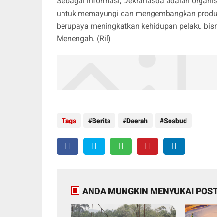
Sebagai informasi, Dekranasda adalah organi
untuk memayungi dan mengembangkan produk 
berupaya meningkatkan kehidupan pelaku bis
Menengah. (Ril)
Tags
Berita
Daerah
Sosbud
ANDA MUNGKIN MENYUKAI POST