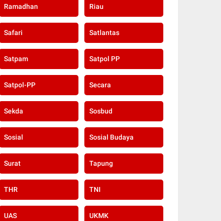
Ramadhan
Riau
Safari
Satlantas
Satpam
Satpol PP
Satpol-PP
Secara
Sekda
Sosbud
Sosial
Sosial Budaya
Surat
Tapung
THR
TNI
UAS
UKMK