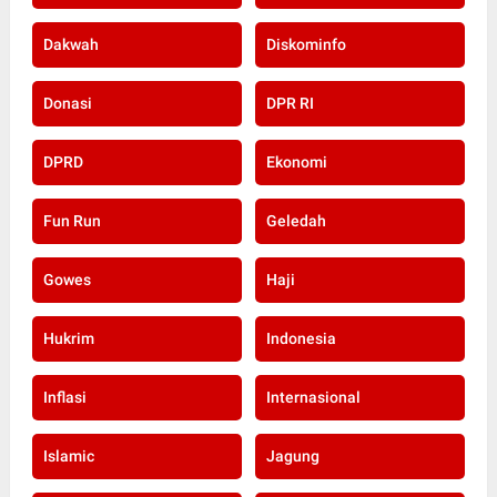
Dakwah
Diskominfo
Donasi
DPR RI
DPRD
Ekonomi
Fun Run
Geledah
Gowes
Haji
Hukrim
Indonesia
Inflasi
Internasional
Islamic
Jagung