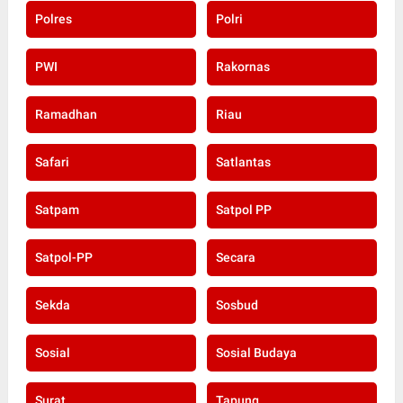
Polres
Polri
PWI
Rakornas
Ramadhan
Riau
Safari
Satlantas
Satpam
Satpol PP
Satpol-PP
Secara
Sekda
Sosbud
Sosial
Sosial Budaya
Surat
Tapung