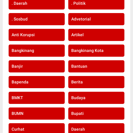
. Daerah
. Politik
. Sosbud
Advetorial
Anti Korupsi
Artikel
Bangkinang
Bangkinang Kota
Banjir
Bantuan
Bapenda
Berita
BMKT
Budaya
BUMN
Bupati
Curhat
Daerah