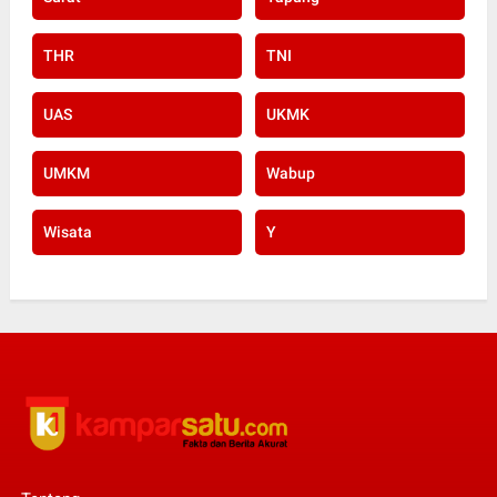
THR
TNI
UAS
UKMK
UMKM
Wabup
Wisata
Y