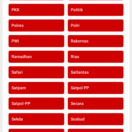
PKK
Politik
Polres
Polri
PWI
Rakornas
Ramadhan
Riau
Safari
Satlantas
Satpam
Satpol PP
Satpol-PP
Secara
Sekda
Sosbud