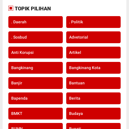
TOPIK PILIHAN
. Daerah
. Politik
. Sosbud
Advetorial
Anti Korupsi
Artikel
Bangkinang
Bangkinang Kota
Banjir
Bantuan
Bapenda
Berita
BMKT
Budaya
BUMN
Bupati