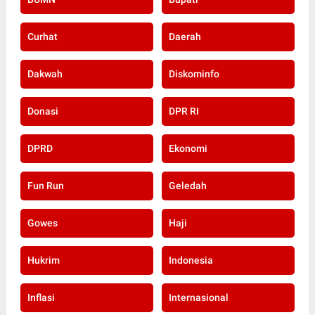
Curhat
Daerah
Dakwah
Diskominfo
Donasi
DPR RI
DPRD
Ekonomi
Fun Run
Geledah
Gowes
Haji
Hukrim
Indonesia
Inflasi
Internasional