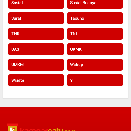
Sosial
Sosial Budaya
Surat
Tapung
THR
TNI
UAS
UKMK
UMKM
Wabup
Wisata
Y