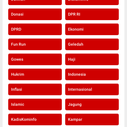
Donasi
DPR RI
DPRD
Ekonomi
Fun Run
Geledah
Gowes
Haji
Hukrim
Indonesia
Inflasi
Internasional
Islamic
Jagung
KadisKominfo
Kampar