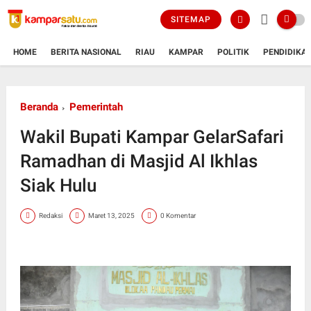
SITEMAP
HOME
BERITA NASIONAL
RIAU
KAMPAR
POLITIK
PENDIDIKA
Beranda
Pemerintah
Wakil Bupati Kampar GelarSafari
Ramadhan di Masjid Al Ikhlas
Siak Hulu
Redaksi
Maret 13, 2025
0 Komentar