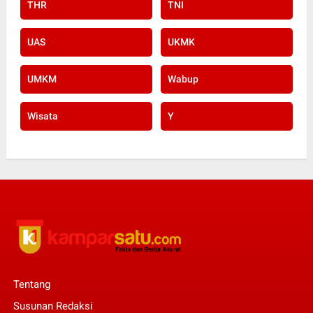
THR
TNI
UAS
UKMK
UMKM
Wabup
Wisata
Y
Tentang
Susunan Redaksi