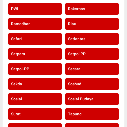
PWI
Rakornas
Ramadhan
Riau
Safari
Satlantas
Satpam
Satpol PP
Satpol-PP
Secara
Sekda
Sosbud
Sosial
Sosial Budaya
Surat
Tapung