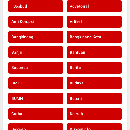
. Sosbud
Advetorial
Anti Korupsi
Artikel
Bangkinang
Bangkinang Kota
Banjir
Bantuan
Bapenda
Berita
BMKT
Budaya
BUMN
Bupati
Curhat
Daerah
Dakwah
Diskominfo