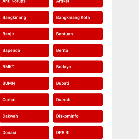
Anti Korupsi
Artikel
Bangkinang
Bangkinang Kota
Banjir
Bantuan
Bapenda
Berita
BMKT
Budaya
BUMN
Bupati
Curhat
Daerah
Dakwah
Diskominfo
Donasi
DPR RI