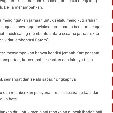
mengalami kelelahan bahkan bisa jatuh sakit menjelang
dr. Dellla menambahkan.
a mengingatkan jamaah untuk selalu mengikuti arahan
 petugas lainnya agar pelaksanaan ibadah berjalan dengan
maah mesti saling membantu antara sesama jamaah, kita
aik dari embarkasi Batam".
loter, menyampaikan bahwa kondisi jemaah Kampar saat
transportasi, komsumsi, kesehatan dan lainnya telah
at, semangat dan selalu sabar, " ungkapnya
tau dan memberikan pelayanan medis secara berkala dan
aula hotel
pkan diri untuk menjalani rangkaian puncak ibadah haji