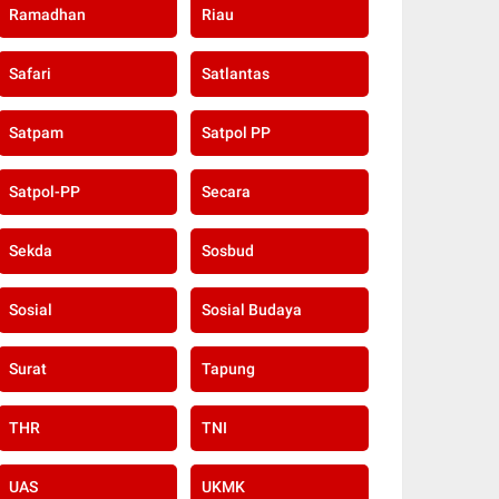
Ramadhan
Riau
Safari
Satlantas
Satpam
Satpol PP
Satpol-PP
Secara
Sekda
Sosbud
Sosial
Sosial Budaya
Surat
Tapung
THR
TNI
UAS
UKMK