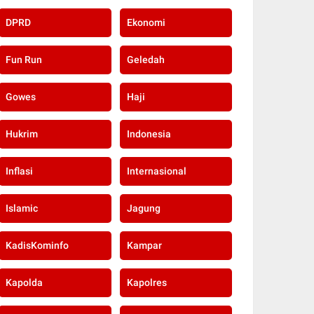
DPRD
Ekonomi
Fun Run
Geledah
Gowes
Haji
Hukrim
Indonesia
Inflasi
Internasional
Islamic
Jagung
KadisKominfo
Kampar
Kapolda
Kapolres