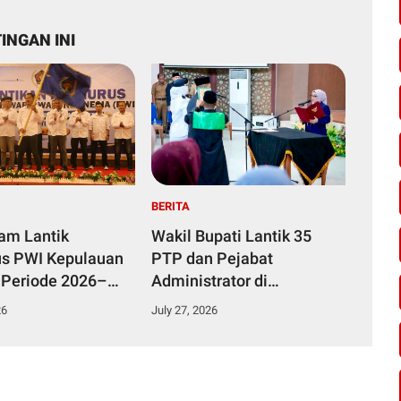
INGAN INI
BERITA
yam Lantik
Wakil Bupati Lantik 35
s PWI Kepulauan
PTP dan Pejabat
 Periode 2026–
Administrator di
Lingkungan Pemkab
26
July 27, 2026
Kampar