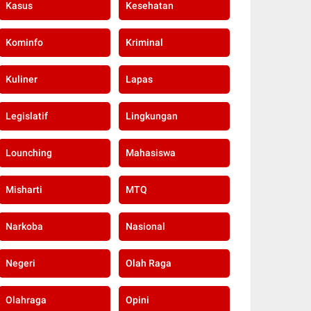
Kasus
Kesehatan
Kominfo
Kriminal
Kuliner
Lapas
Legislatif
Lingkungan
Lounching
Mahasiswa
Misharti
MTQ
Narkoba
Nasional
Negeri
Olah Raga
Olahraga
Opini