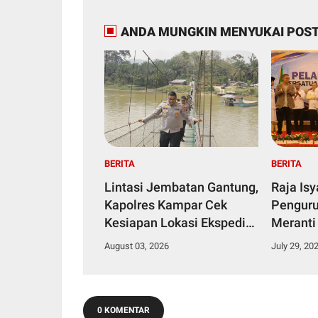
ANDA MUNGKIN MENYUKAI POST
BERITA
BERITA
Lintasi Jembatan Gantung,
Raja Is
Kapolres Kampar Cek
Penguru
Kesiapan Lokasi Ekspedisi
Meranti
Merah Putih Presisi
2029
August 03, 2026
July 29, 20
0 KOMENTAR