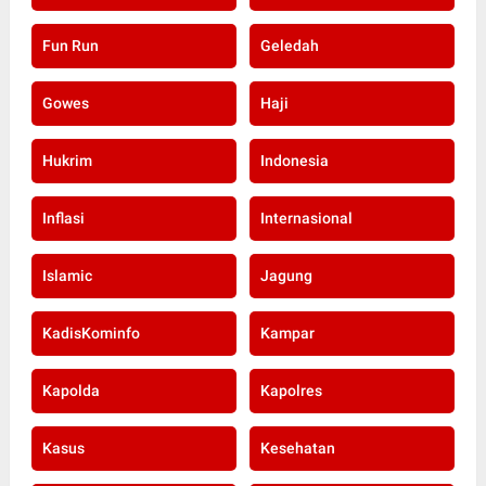
Fun Run
Geledah
Gowes
Haji
Hukrim
Indonesia
Inflasi
Internasional
Islamic
Jagung
KadisKominfo
Kampar
Kapolda
Kapolres
Kasus
Kesehatan