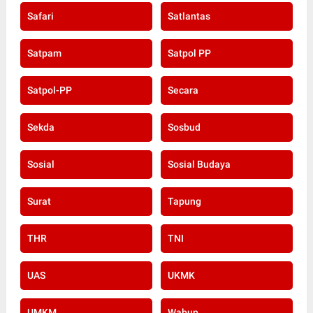
Safari
Satlantas
Satpam
Satpol PP
Satpol-PP
Secara
Sekda
Sosbud
Sosial
Sosial Budaya
Surat
Tapung
THR
TNI
UAS
UKMK
UMKM
Wabup