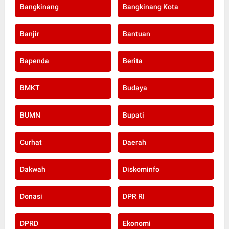
Bangkinang
Bangkinang Kota
Banjir
Bantuan
Bapenda
Berita
BMKT
Budaya
BUMN
Bupati
Curhat
Daerah
Dakwah
Diskominfo
Donasi
DPR RI
DPRD
Ekonomi