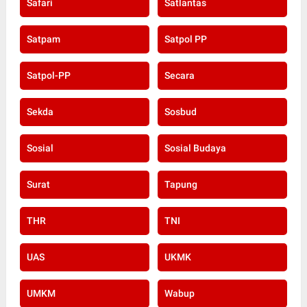
Safari
Satlantas
Satpam
Satpol PP
Satpol-PP
Secara
Sekda
Sosbud
Sosial
Sosial Budaya
Surat
Tapung
THR
TNI
UAS
UKMK
UMKM
Wabup