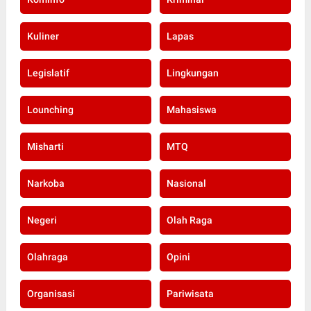
Kuliner
Lapas
Legislatif
Lingkungan
Lounching
Mahasiswa
Misharti
MTQ
Narkoba
Nasional
Negeri
Olah Raga
Olahraga
Opini
Organisasi
Pariwisata