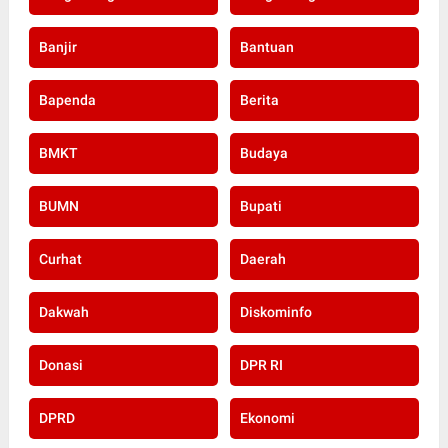
Banjir
Bantuan
Bapenda
Berita
BMKT
Budaya
BUMN
Bupati
Curhat
Daerah
Dakwah
Diskominfo
Donasi
DPR RI
DPRD
Ekonomi