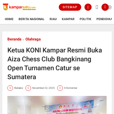
SITEMAP
HOME
BERITA NASIONAL
RIAU
KAMPAR
POLITIK
PENDIDIKA
Beranda
Olahraga
Ketua KONI Kampar Resmi Buka
Aiza Chess Club Bangkinang
Open Turnamen Catur se
Sumatera
Redaksi
November 22, 2025
0 Komentar