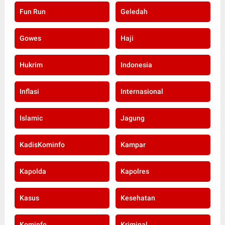
Fun Run
Geledah
Gowes
Haji
Hukrim
Indonesia
Inflasi
Internasional
Islamic
Jagung
KadisKominfo
Kampar
Kapolda
Kapolres
Kasus
Kesehatan
Kominfo
Kriminal