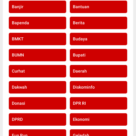
Banjir
Bantuan
Bapenda
Berita
BMKT
Budaya
BUMN
Bupati
Curhat
Daerah
Dakwah
Diskominfo
Donasi
DPR RI
DPRD
Ekonomi
Fun Run
Geledah