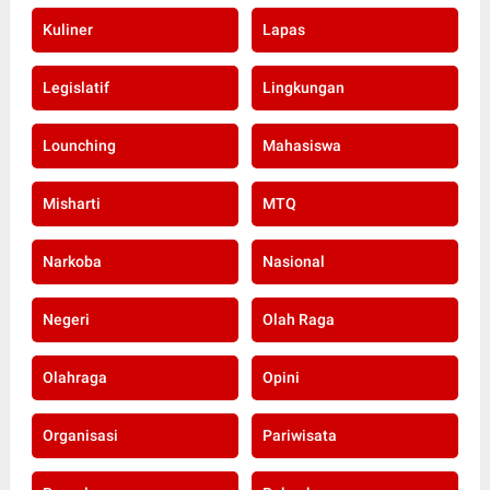
Kuliner
Lapas
Legislatif
Lingkungan
Lounching
Mahasiswa
Misharti
MTQ
Narkoba
Nasional
Negeri
Olah Raga
Olahraga
Opini
Organisasi
Pariwisata