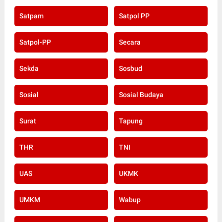
Satpam
Satpol PP
Satpol-PP
Secara
Sekda
Sosbud
Sosial
Sosial Budaya
Surat
Tapung
THR
TNI
UAS
UKMK
UMKM
Wabup