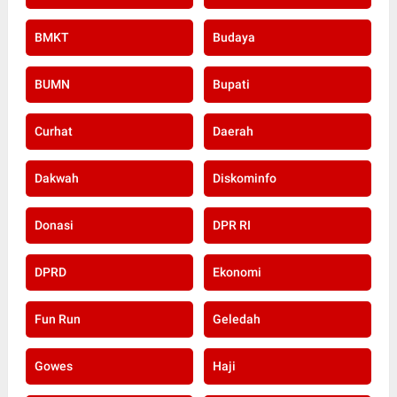
BMKT
Budaya
BUMN
Bupati
Curhat
Daerah
Dakwah
Diskominfo
Donasi
DPR RI
DPRD
Ekonomi
Fun Run
Geledah
Gowes
Haji