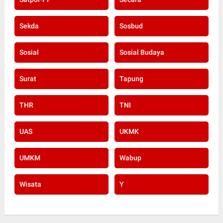
Sekda
Sosbud
Sosial
Sosial Budaya
Surat
Tapung
THR
TNI
UAS
UKMK
UMKM
Wabup
Wisata
Y