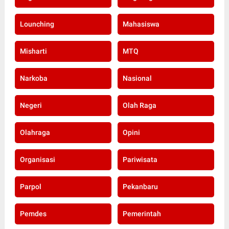
Lounching
Mahasiswa
Misharti
MTQ
Narkoba
Nasional
Negeri
Olah Raga
Olahraga
Opini
Organisasi
Pariwisata
Parpol
Pekanbaru
Pemdes
Pemerintah