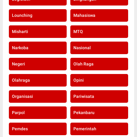
Lounching
Mahasiswa
Misharti
MTQ
Narkoba
Nasional
Negeri
Olah Raga
Olahraga
Opini
Organisasi
Pariwisata
Parpol
Pekanbaru
Pemdes
Pemerintah