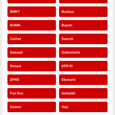
BMKT
Budaya
BUMN
Bupati
Curhat
Daerah
Dakwah
Diskominfo
Donasi
DPR RI
DPRD
Ekonomi
Fun Run
Geledah
Gowes
Haji