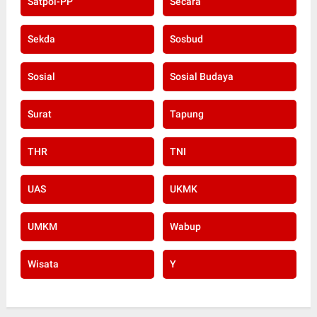
Satpol-PP
Secara
Sekda
Sosbud
Sosial
Sosial Budaya
Surat
Tapung
THR
TNI
UAS
UKMK
UMKM
Wabup
Wisata
Y