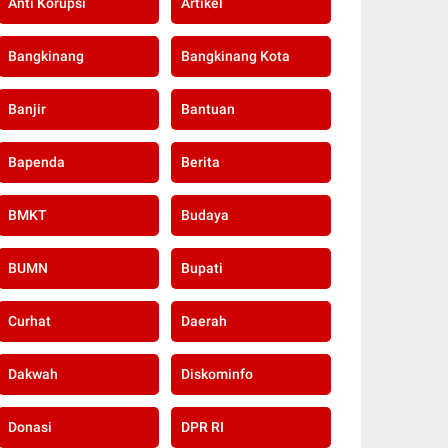
Anti Korupsi
Artikel
Bangkinang
Bangkinang Kota
Banjir
Bantuan
Bapenda
Berita
BMKT
Budaya
BUMN
Bupati
Curhat
Daerah
Dakwah
Diskominfo
Donasi
DPR RI