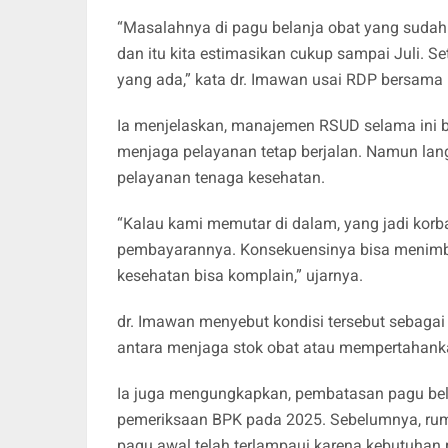
“Masalahnya di pagu belanja obat yang sudah 
dan itu kita estimasikan cukup sampai Juli. Sete
yang ada,” kata dr. Imawan usai RDP bersama 
Ia menjelaskan, manajemen RSUD selama ini b
menjaga pelayanan tetap berjalan. Namun la
pelayanan tenaga kesehatan.
“Kalau kami memutar di dalam, yang jadi korba
pembayarannya. Konsekuensinya bisa menimbu
kesehatan bisa komplain,” ujarnya.
dr. Imawan menyebut kondisi tersebut sebaga
antara menjaga stok obat atau mempertahank
Ia juga mengungkapkan, pembatasan pagu bela
pemeriksaan BPK pada 2025. Sebelumnya, rum
pagu awal telah terlampaui karena kebutuhan 