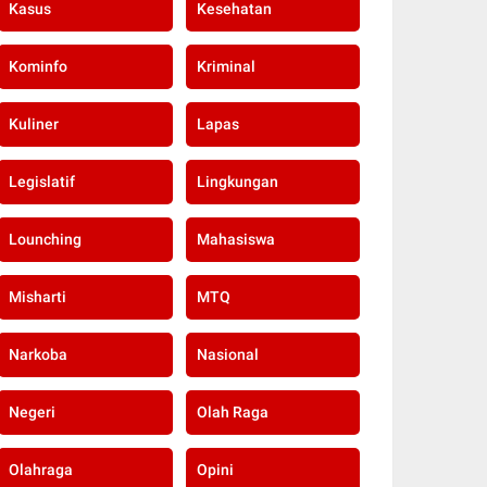
Kasus
Kesehatan
Kominfo
Kriminal
Kuliner
Lapas
Legislatif
Lingkungan
Lounching
Mahasiswa
Misharti
MTQ
Narkoba
Nasional
Negeri
Olah Raga
Olahraga
Opini