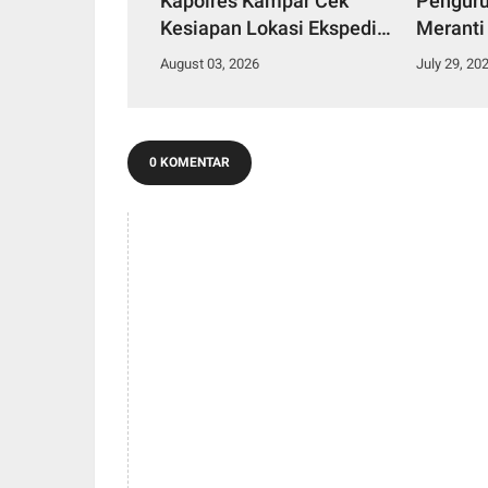
Kapolres Kampar Cek
Penguru
Kesiapan Lokasi Ekspedisi
Meranti
Merah Putih Presisi
2029
August 03, 2026
July 29, 20
0 KOMENTAR