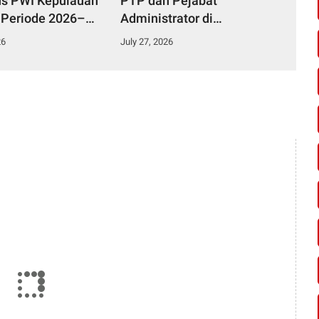
s PWI Kepulauan
PTP dan Pejabat
 Periode 2026–
Administrator di
Lingkungan Pemkab
26
July 27, 2026
Kampar