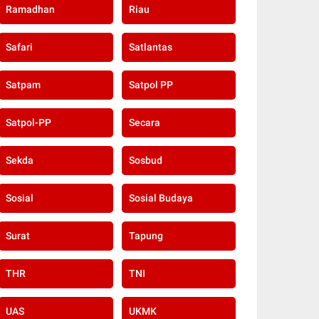
Ramadhan
Riau
Safari
Satlantas
Satpam
Satpol PP
Satpol-PP
Secara
Sekda
Sosbud
Sosial
Sosial Budaya
Surat
Tapung
THR
TNI
UAS
UKMK