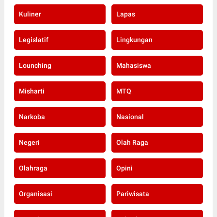
Kuliner
Lapas
Legislatif
Lingkungan
Lounching
Mahasiswa
Misharti
MTQ
Narkoba
Nasional
Negeri
Olah Raga
Olahraga
Opini
Organisasi
Pariwisata