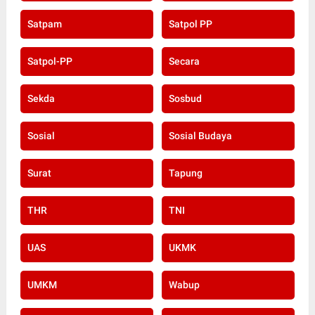
Satpam
Satpol PP
Satpol-PP
Secara
Sekda
Sosbud
Sosial
Sosial Budaya
Surat
Tapung
THR
TNI
UAS
UKMK
UMKM
Wabup