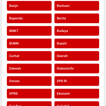
Banjir
Bantuan
Bapenda
Berita
BMKT
Budaya
BUMN
Bupati
Curhat
Daerah
Dakwah
Diskominfo
Donasi
DPR RI
DPRD
Ekonomi
Fun Run
Geledah